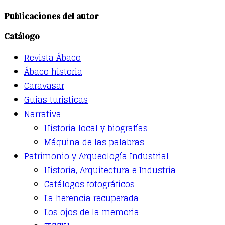
product
has
Publicaciones del autor
multiple
variants.
Catálogo
The
options
Revista Ábaco
may
be
Ábaco historia
chosen
Caravasar
on
the
Guías turísticas
product
Narrativa
page
Historia local y biografías
Máquina de las palabras
Patrimonio y Arqueología Industrial
Historia, Arquitectura e Industria
Catálogos fotográficos
La herencia recuperada
Los ojos de la memoria