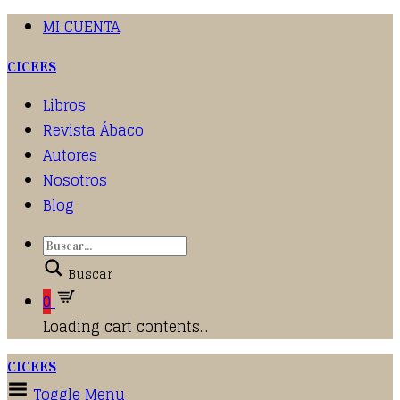
MI CUENTA
CICEES
Libros
Revista Ábaco
Autores
Nosotros
Blog
Buscar
0
Loading cart contents...
CICEES
Toggle Menu