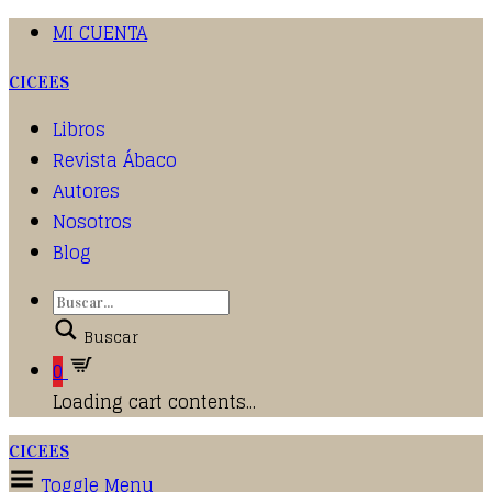
MI CUENTA
CICEES
Libros
Revista Ábaco
Autores
Nosotros
Blog
Buscar
0
Loading cart contents...
CICEES
Toggle Menu