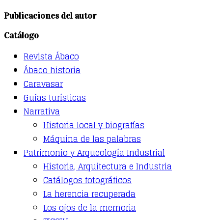
product
has
Publicaciones del autor
multiple
variants.
Catálogo
The
options
Revista Ábaco
may
be
Ábaco historia
chosen
Caravasar
on
the
Guías turísticas
product
Narrativa
page
Historia local y biografías
Máquina de las palabras
Patrimonio y Arqueología Industrial
Historia, Arquitectura e Industria
Catálogos fotográficos
La herencia recuperada
Los ojos de la memoria