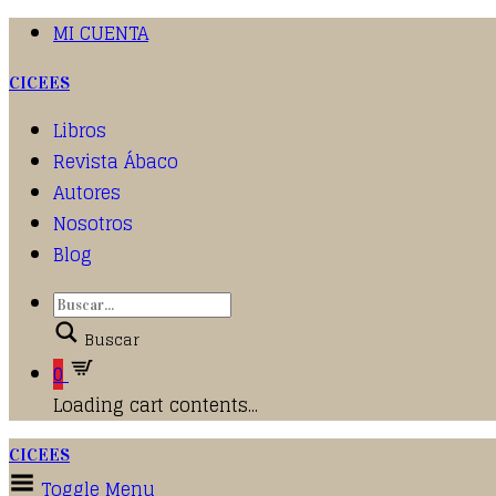
MI CUENTA
CICEES
Libros
Revista Ábaco
Autores
Nosotros
Blog
Buscar
0
Loading cart contents...
CICEES
Toggle Menu