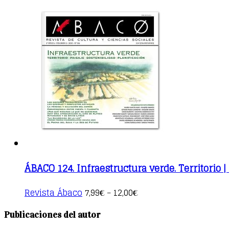
ÁBACO 124. Infraestructura verde. Territorio | 
This
Revista Ábaco
7,99
12,00
€
–
€
product
has
Publicaciones del autor
multiple
variants.