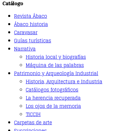
Catálogo
The
options
Revista Ábaco
may
be
Ábaco historia
chosen
Caravasar
on
the
Guías turísticas
product
Narrativa
page
Historia local y biografías
Máquina de las palabras
Patrimonio y Arqueología Industrial
Historia, Arquitectura e Industria
Catálogos fotográficos
La herencia recuperada
Los ojos de la memoria
TICCIH
Carpetas de arte
Suscripciones