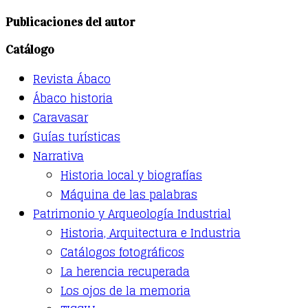
product
has
Publicaciones del autor
multiple
variants.
Catálogo
The
options
Revista Ábaco
may
be
Ábaco historia
chosen
Caravasar
on
the
Guías turísticas
product
Narrativa
page
Historia local y biografías
Máquina de las palabras
Patrimonio y Arqueología Industrial
Historia, Arquitectura e Industria
Catálogos fotográficos
La herencia recuperada
Los ojos de la memoria