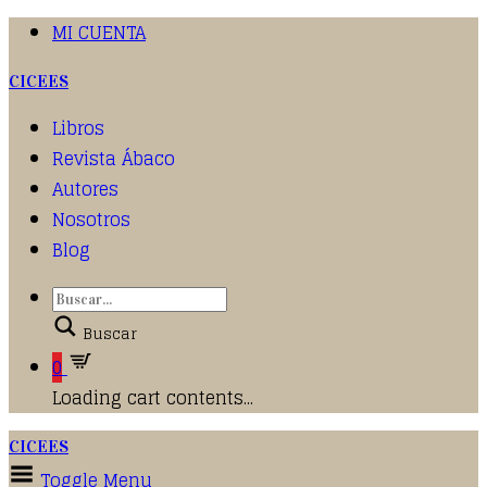
MI CUENTA
CICEES
Libros
Revista Ábaco
Autores
Nosotros
Blog
Buscar
0
Loading cart contents...
CICEES
Toggle Menu