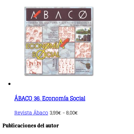
ÁBACO 36. Economía Social
This
Revista Ábaco
3,99
8,00
€
–
€
product
has
Publicaciones del autor
multiple
variants.