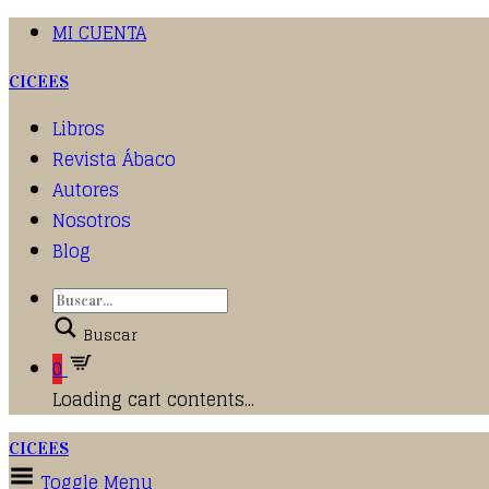
MI CUENTA
CICEES
Libros
Revista Ábaco
Autores
Nosotros
Blog
Buscar
0
Loading cart contents...
CICEES
Toggle Menu