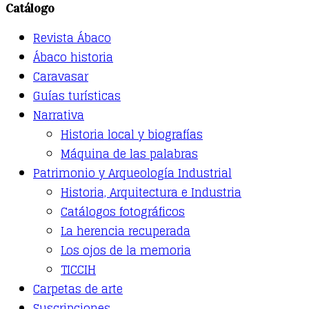
Catálogo
The
options
Revista Ábaco
may
be
Ábaco historia
chosen
Caravasar
on
the
Guías turísticas
product
Narrativa
page
Historia local y biografías
Máquina de las palabras
Patrimonio y Arqueología Industrial
Historia, Arquitectura e Industria
Catálogos fotográficos
La herencia recuperada
Los ojos de la memoria
TICCIH
Carpetas de arte
Suscripciones