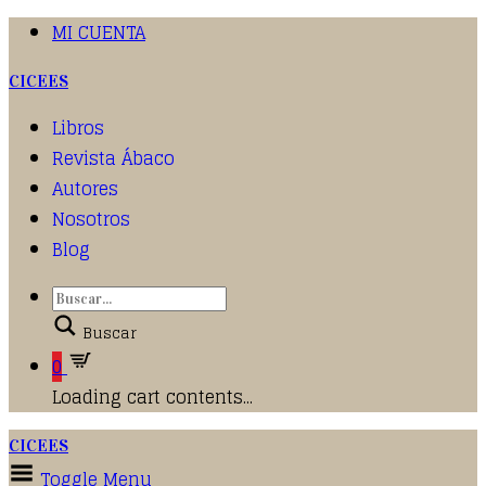
MI CUENTA
CICEES
Libros
Revista Ábaco
Autores
Nosotros
Blog
Buscar
0
Loading cart contents...
CICEES
Toggle Menu