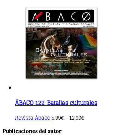
ÁBACO 122. Batallas culturales
This
Revista Ábaco
5,99
12,00
€
–
€
product
has
Publicaciones del autor
multiple
variants.