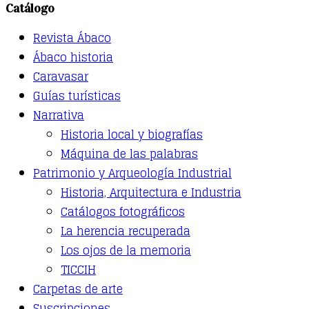
Catálogo
The
options
Revista Ábaco
may
be
Ábaco historia
chosen
Caravasar
on
the
Guías turísticas
product
Narrativa
page
Historia local y biografías
Máquina de las palabras
Patrimonio y Arqueología Industrial
Historia, Arquitectura e Industria
Catálogos fotográficos
La herencia recuperada
Los ojos de la memoria
TICCIH
Carpetas de arte
Suscripciones