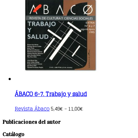
multiple
variants.
The
options
may
be
chosen
on
the
product
page
ÁBACO 6-7. Trabajo y salud
This
Revista Ábaco
5,49
11,00
€
–
€
product
has
Publicaciones del autor
multiple
variants.
Catálogo
The