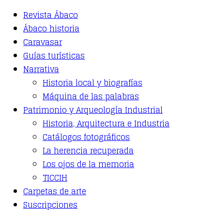
options
Revista Ábaco
may
be
Ábaco historia
chosen
Caravasar
on
the
Guías turísticas
product
Narrativa
page
Historia local y biografías
Máquina de las palabras
Patrimonio y Arqueología Industrial
Historia, Arquitectura e Industria
Catálogos fotográficos
La herencia recuperada
Los ojos de la memoria
TICCIH
Carpetas de arte
Suscripciones