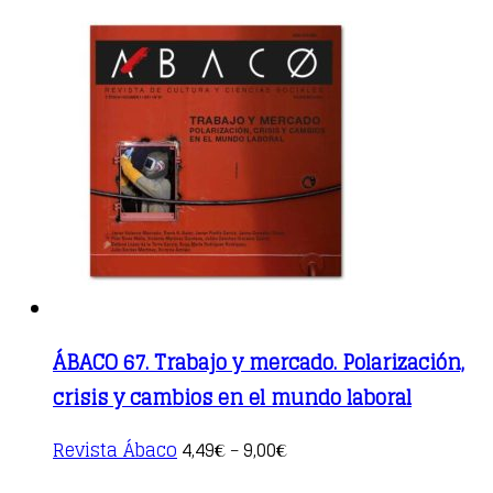
ÁBACO 67. Trabajo y mercado. Polarización,
crisis y cambios en el mundo laboral
This
Revista Ábaco
4,49
9,00
€
–
€
product
has