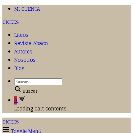
MI CUENTA
CICEES
Libros
Revista Ábaco
Autores
Nosotros
Blog
Buscar
0
Loading cart contents...
CICEES
Toggle Menu