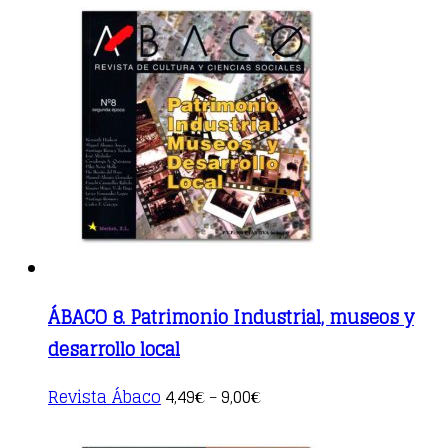
multiple
variants.
The
options
may
be
chosen
on
the
product
page
ÁBACO 8. Patrimonio Industrial, museos y
desarrollo local
This
Revista Ábaco
4,49
9,00
€
–
€
product
has