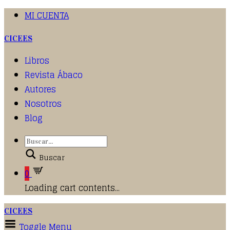
MI CUENTA
CICEES
Libros
Revista Ábaco
Autores
Nosotros
Blog
Buscar
0
Loading cart contents...
CICEES
Toggle Menu