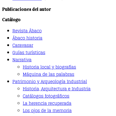
product
has
Publicaciones del autor
multiple
variants.
Catálogo
The
options
Revista Ábaco
may
be
Ábaco historia
chosen
Caravasar
on
the
Guías turísticas
product
Narrativa
page
Historia local y biografías
Máquina de las palabras
Patrimonio y Arqueología Industrial
Historia, Arquitectura e Industria
Catálogos fotográficos
La herencia recuperada
Los ojos de la memoria