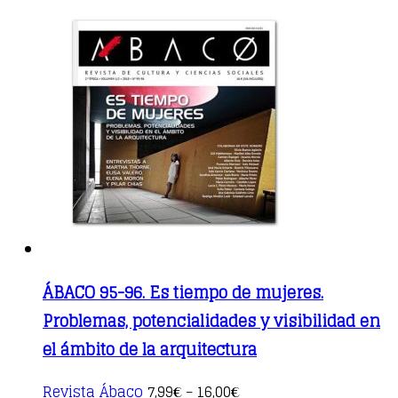
ÁBACO 95-96. Es tiempo de mujeres.
Problemas, potencialidades y visibilidad en
el ámbito de la arquitectura
This
Revista Ábaco
7,99
16,00
€
–
€