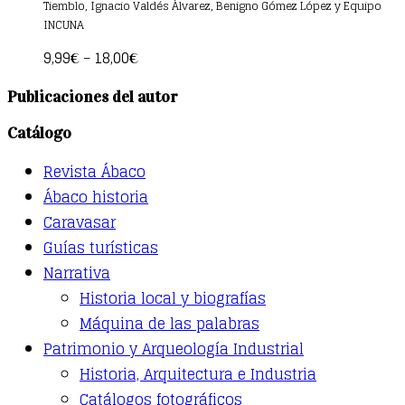
Tiemblo, Ignacio Valdés Álvarez, Benigno Gómez López y Equipo
multiple
INCUNA
variants.
The
9,99
18,00
€
–
€
options
may
Publicaciones del autor
be
chosen
Catálogo
on
the
product
Revista Ábaco
page
Ábaco historia
Caravasar
Guías turísticas
Narrativa
Historia local y biografías
Máquina de las palabras
Patrimonio y Arqueología Industrial
Historia, Arquitectura e Industria
Catálogos fotográficos