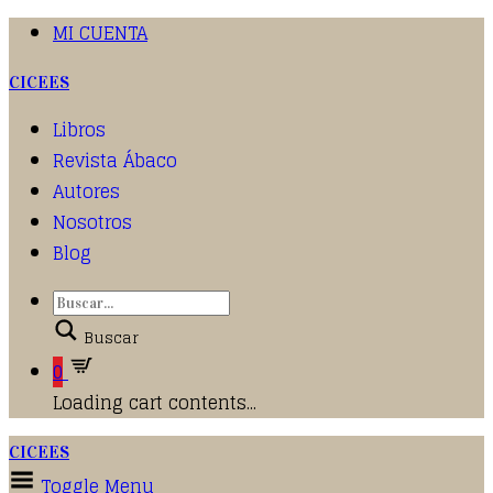
MI CUENTA
CICEES
Libros
Revista Ábaco
Autores
Nosotros
Blog
Buscar
0
Loading cart contents...
CICEES
Toggle Menu