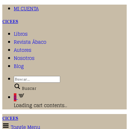
MI CUENTA
CICEES
Libros
Revista Ábaco
Autores
Nosotros
Blog
Buscar
0
Loading cart contents...
CICEES
Toggle Menu