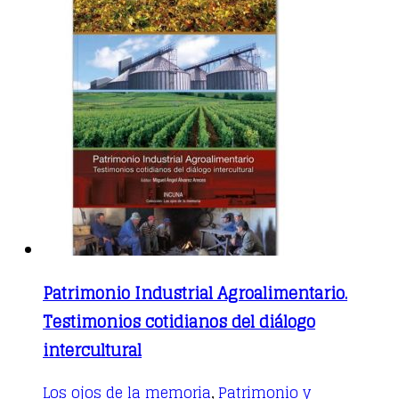
Patrimonio Industrial Agroalimentario.
Testimonios cotidianos del diálogo
intercultural
Los ojos de la memoria
Patrimonio y
,