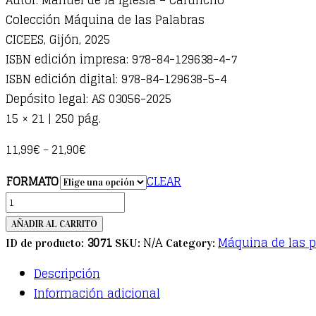
Colección Máquina de las Palabras
CICEES, Gijón, 2025
ISBN edición impresa: 978-84-129638-4-7
ISBN edición digital: 978-84-129638-5-4
Depósito legal: AS 03056-2025
15 × 21 | 250 pág.
11,99
€
21,90
€
–
FORMATO
CLEAR
El
Stradivarius
AÑADIR AL CARRITO
quantity
3071
N/A
Máquina de las p
ID de producto:
SKU:
Category:
Descripción
Información adicional