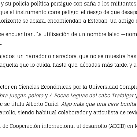
su policía política persigue con saña a los militantes o
que el instrumento corre peligro: el riesgo de que desapa
l horizonte se aclara, encomiendan a Esteban, un amigo 
 se encuentran. La utilización de un nombre falso —nom
.
dos, un narrador o narradora, que no se muestra hasta e
de aquella que lo cuida, hasta que, décadas más tarde, y 
or en Ciencias Económicas por la Universidad Compluten
bra juegan pelota
y
A Pocas Leguas del cabo Trafalgar
y
 se titula Alberto Curiel,
Algo más que una cara bonita
rollo, siendo habitual colaborador y articulista de rev
 de Cooperación internacional al desarrollo (AECID) en