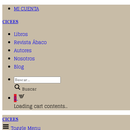
MI CUENTA
CICEES
Libros
Revista Ábaco
Autores
Nosotros
Blog
Buscar
0
Loading cart contents...
CICEES
Toggle Menu