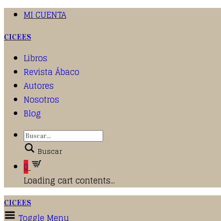
MI CUENTA
CICEES
Libros
Revista Ábaco
Autores
Nosotros
Blog
Buscar
0
Loading cart contents...
CICEES
Toggle Menu