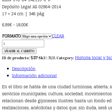
Depósito Legal AS 02964-2014
17 × 24 cm │ 346 pág
6,99
€
18,00
€
–
FORMATO
CLEAR
Gijón,
del
AÑADIR AL CARRITO
blanco
537
N/A
Historia local y bi
ID de producto:
SKU:
Category:
y
Descripción
negro
Información adicional
al
color
En el libro se habla de una ciudad luminosa, abierta, 
quantity
servicios municipales; cultura, sociedad, movimientos
relacionan desde gijoneses ilustres hasta un fondo edi
realizaciones, anécdotas y datos que, sin duda, será un