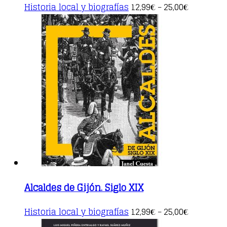
This
Historia local y biografías
12,99
25,00
€
–
€
product
has
multiple
variants.
The
options
may
be
chosen
on
the
product
page
Alcaldes de Gijón. Siglo XIX
This
Historia local y biografías
12,99
25,00
€
–
€
product