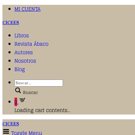
MI CUENTA
CICEES
Libros
Revista Ábaco
Autores
Nosotros
Blog
Buscar
0
Loading cart contents...
CICEES
Toggle Menu