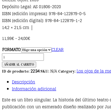
Depósito Legal: AS 01806-2020
ISBN (edición impresa): 978-84-122879-0-5
ISBN (edición digital): 978-84-122879-1-2
14,2 × 21,5 cm │
11,99
€
24,00
€
–
FORMATO
CLEAR
Historia
del
AÑADIR AL CARRITO
teatro
2234
N/A
Los ojos de la m
ID de producto:
SKU:
Category:
Palacio
Descripción
Valdés
Información adicional
quantity
Este es un libro singular. La historia del último teatr
publicación con un esmerado diseño realizado por Jua