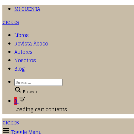
MI CUENTA
CICEES
Libros
Revista Ábaco
Autores
Nosotros
Blog
Buscar
0
Loading cart contents...
CICEES
Toggle Menu