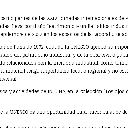
 y participantes de las XXIV Jornadas Internacionales de
das, lleva por título “Patrimonio Mundial, sitios Industri
 septiembre de 2022 en los espacios de la Laboral Ciudad 
́n de París de 1972, cuando la UNESCO aprobó su import
l estado del patrimonio industrial y de la obra civil o pu
undo relacionados con la memoria industrial, como tambi
 inmaterial tenga importancia local o regional y no este
iversal”.
resos y actividades de INCUNA, en la colección “Los oj
de la UNESCO es una oportunidad para hacer balance de l
n el creciente interés por esta categoría de obras: las c