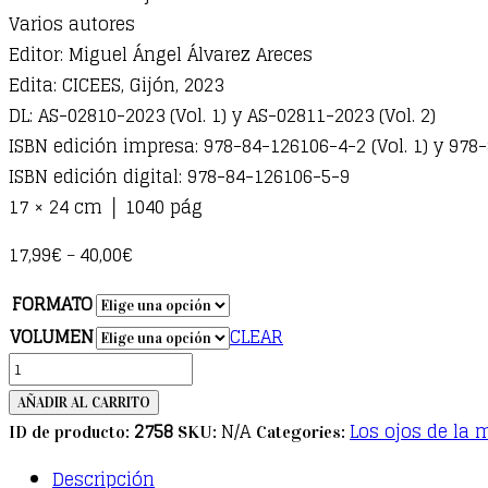
Varios autores
Editor: Miguel Ángel Álvarez Areces
Edita: CICEES, Gijón, 2023
DL: AS-02810-2023 (Vol. 1) y AS-02811-2023 (Vol. 2)
ISBN edición impresa: 978-84-126106-4-2 (Vol. 1) y 978-
ISBN edición digital: 978-84-126106-5-9
17 × 24 cm │ 1040 pág
17,99
€
40,00
€
–
FORMATO
VOLUMEN
CLEAR
Patrimonio
Mundial.
AÑADIR AL CARRITO
Sitios
2758
N/A
Los ojos de la
ID de producto:
SKU:
Categories:
industriales
Descripción