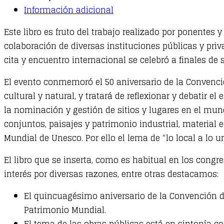
y
Información adicional
obra
pública.
Este libro es fruto del trabajo realizado por ponentes
De
colaboración de diversas instituciones públicas y priva
lo
cita y encuentro internacional se celebró a finales de
local
El evento conmemoró el 50 aniversario de la Convencio
a
cultural y natural, y tratará de reflexionar y debatir e
lo
la nominación y gestión de sitios y lugares en el m
universal
conjuntos, paisajes y patrimonio industrial, material e
(Vol.
Mundial de Unesco. Por ello el lema de “lo local a lo un
1
y
El libro que se inserta, como es habitual en los cong
2)
interés por diversas razones, entre otras destacamos:
quantity
El quincuagésimo aniversario de la Convención 
Patrimonio Mundial.
El tema de las obras públicas está en sintonía co