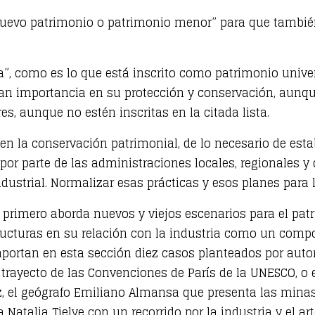
evo patrimonio o patrimonio menor” para que también es
va”, como es lo que está inscrito como patrimonio univ
 gran importancia en su protección y conservación, aun
, aunque no estén inscritas en la citada lista.
en la conservación patrimonial, de lo necesario de es
r parte de las administraciones locales, regionales y de
ndustrial. Normalizar esas prácticas y esos planes para 
l primero aborda nuevos y viejos escenarios para el patri
tructuras en su relación con la industria como un compo
aportan en esta sección diez casos planteados por auto
, trayecto de las Convenciones de París de la UNESCO, o
ez, el geógrafo Emiliano Almansa que presenta las mina
 Natalia Tielve con un recorrido por la industria y el ar