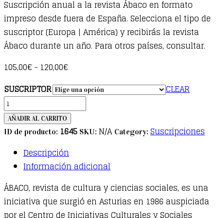
Suscripción anual a la revista Ábaco en formato
impreso desde fuera de España. Selecciona el tipo de
suscriptor (Europa | América) y recibirás la revista
Ábaco durante un año. Para otros países, consultar.
105,00
€
120,00
€
–
SUSCRIPTOR
CLEAR
Suscripción
anual
AÑADIR AL CARRITO
revista
1645
N/A
Suscripciones
ID de producto:
SKU:
Category:
Ábaco
Descripción
-
Información adicional
Internacional
quantity
ÁBACO, revista de cultura y ciencias sociales, es una
iniciativa que surgió en Asturias en 1986 auspiciada
por el Centro de Iniciativas Culturales y Sociales