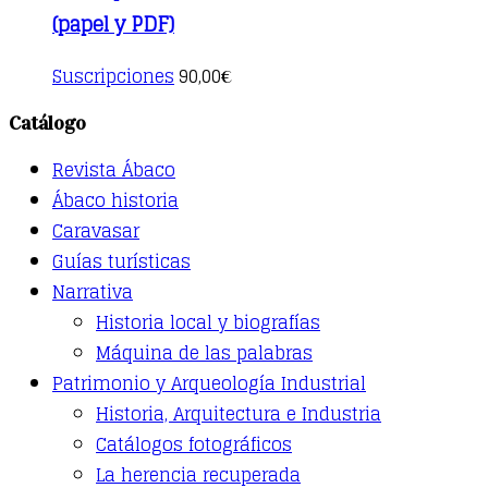
(papel y PDF)
This
Suscripciones
90,00
€
product
has
Catálogo
multiple
variants.
Revista Ábaco
The
options
Ábaco historia
may
Caravasar
be
Guías turísticas
chosen
on
Narrativa
the
Historia local y biografías
product
page
Máquina de las palabras
Patrimonio y Arqueología Industrial
Historia, Arquitectura e Industria
Catálogos fotográficos
La herencia recuperada