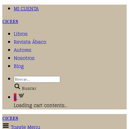
MI CUENTA
CICEES
Libros
Revista Ábaco
Autores
Nosotros
Blog
Buscar
0
Loading cart contents...
CICEES
Toggle Menu