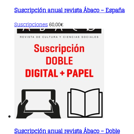
Suscripción anual revista Ábaco – España
This
Suscripciones
60,00
€
product
has
multiple
variants.
The
options
may
be
chosen
on
the
product
page
Suscripción anual revista Ábaco – Doble