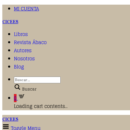
MI CUENTA
CICEES
Libros
Revista Ábaco
Autores
Nosotros
Blog
Buscar
0
Loading cart contents...
CICEES
Toggle Menu