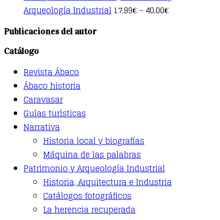
This
Arqueología Industrial
17,99
40,00
€
–
€
product
has
Publicaciones del autor
multiple
variants.
Catálogo
The
options
Revista Ábaco
may
be
Ábaco historia
chosen
Caravasar
on
the
Guías turísticas
product
Narrativa
page
Historia local y biografías
Máquina de las palabras
Patrimonio y Arqueología Industrial
Historia, Arquitectura e Industria
Catálogos fotográficos
La herencia recuperada