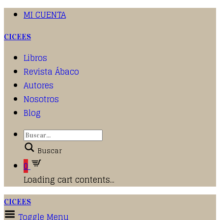
MI CUENTA
CICEES
Libros
Revista Ábaco
Autores
Nosotros
Blog
Buscar
0
Loading cart contents...
CICEES
Toggle Menu