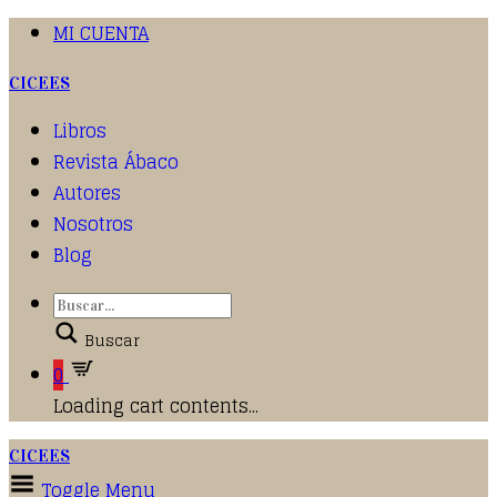
MI CUENTA
CICEES
Libros
Revista Ábaco
Autores
Nosotros
Blog
Buscar
0
Loading cart contents...
CICEES
Toggle Menu