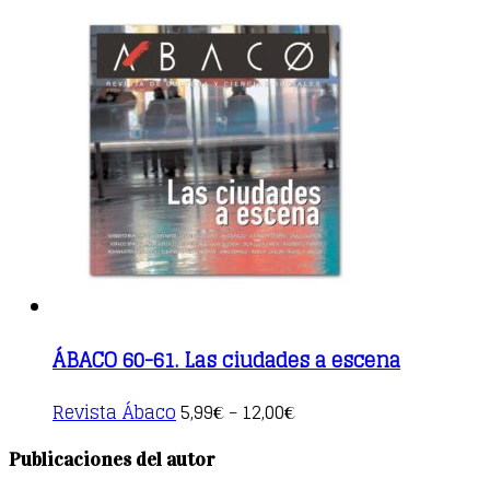
ÁBACO 60-61. Las ciudades a escena
This
Revista Ábaco
5,99
12,00
€
–
€
product
has
Publicaciones del autor
multiple
variants.