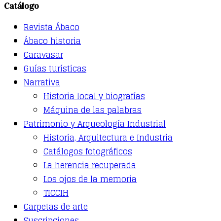
Catálogo
The
options
Revista Ábaco
may
be
Ábaco historia
chosen
Caravasar
on
the
Guías turísticas
product
Narrativa
page
Historia local y biografías
Máquina de las palabras
Patrimonio y Arqueología Industrial
Historia, Arquitectura e Industria
Catálogos fotográficos
La herencia recuperada
Los ojos de la memoria
TICCIH
Carpetas de arte
Suscripciones