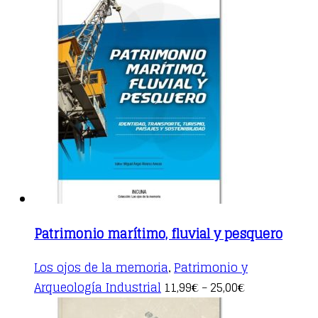
Patrimonio marítimo, fluvial y pesquero
Los ojos de la memoria
Patrimonio y
,
This
Arqueología Industrial
11,99
25,00
€
–
€
product
has