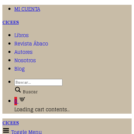
MI CUENTA
CICEES
Libros
Revista Ábaco
Autores
Nosotros
Blog
Buscar
0
Loading cart contents...
CICEES
Toggle Menu