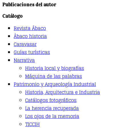
has
Publicaciones del autor
multiple
variants.
Catálogo
The
options
Revista Ábaco
may
be
Ábaco historia
chosen
Caravasar
on
the
Guías turísticas
product
Narrativa
page
Historia local y biografías
Máquina de las palabras
Patrimonio y Arqueología Industrial
Historia, Arquitectura e Industria
Catálogos fotográficos
La herencia recuperada
Los ojos de la memoria
TICCIH