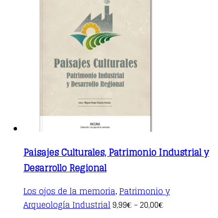
multiple
variants.
The
options
may
be
chosen
on
the
product
page
Paisajes Culturales, Patrimonio Industrial y
Desarrollo Regional
Los ojos de la memoria
Patrimonio y
,
This
Arqueología Industrial
9,99
20,00
€
–
€
product