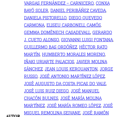
VARGAS FERNÁNDEZ – CARNICERO
,
CONXA
BAYÓ SOLER
,
DANIEL PERIBÁÑEZ CAVEDA
,
DANIELA PISTORELLO
,
DIEGO QUEVEDO
CARMONA
,
ELISEU CARBONELL CAMÓS
,
GEMMA DOMÈNECH CASADEVALL
,
GERARDO
J. CUETO ALONSO
,
GIOVANNI LUIGI FONTANA
,
GUILLERMO BAS ORDÓÑEZ
,
HÉCTOR RATO
MARTÍN
,
HUMBERTO MORALES MORENO
,
IÑAKI URIARTE PALACIOS
,
JAVIER MOLINA
SÁNCHEZ
,
JEAN LOUIS KEROUANTON
,
JORGE
RUSSO
,
JOSÉ ANTONIO MARTÍNEZ LÓPEZ
,
JOSÉ AUGUSTO DA COSTA PICAS DO VALE
,
JOSÉ LUIS RUIZ DIEGO
,
JOSÉ MANUEL
CHACÓN BULNES
,
JOSÉ MARÍA MOLINA
MARTÍNEZ
,
JOSÉ MARÍA ROMEO LÓPEZ
,
JOSÉ
MIGUEL REMOLINA SEIVANE
,
JOSÉ RAMÓN
AUTOR