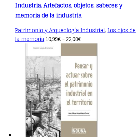
Industria. Artefactos, objetos, saberes y
memoria de la industria
Patrimonio y Arqueología Industrial
Los ojos de
,
This
la memoria
10,99
22,00
€
–
€
product
has
multiple
variants.
The
options
may
be
chosen
on
the
product
page