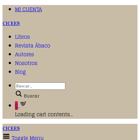
MI CUENTA
CICEES
Libros
Revista Ábaco
Autores
Nosotros
Blog
Buscar
0
Loading cart contents...
CICEES
Toggle Menu