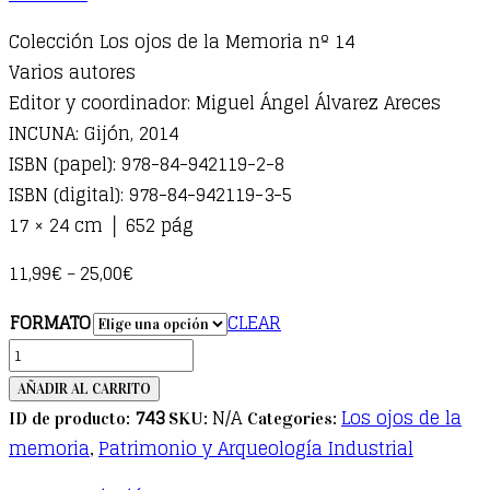
Colección Los ojos de la Memoria nº 14
Varios autores
Editor y coordinador: Miguel Ángel Álvarez Areces
INCUNA: Gijón, 2014
ISBN (papel): 978-84-942119-2-8
ISBN (digital): 978-84-942119-3-5
17 × 24 cm │ 652 pág
11,99
€
25,00
€
–
FORMATO
CLEAR
Patrimonio
marítimo,
AÑADIR AL CARRITO
fluvial
743
N/A
Los ojos de la
ID de producto:
SKU:
Categories:
y
memoria
Patrimonio y Arqueología Industrial
,
pesquero