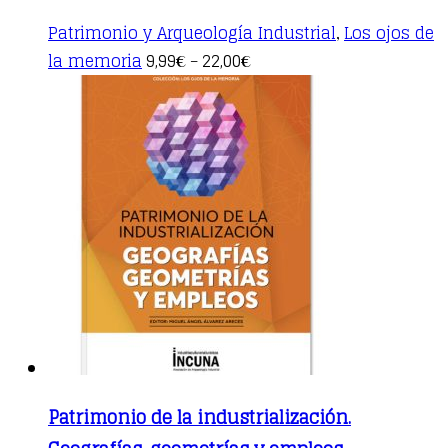
Patrimonio y Arqueología Industrial
Los ojos de
,
This
la memoria
9,99
22,00
€
–
€
product
has
multiple
variants.
The
options
may
be
chosen
on
the
product
page
Patrimonio de la industrialización.