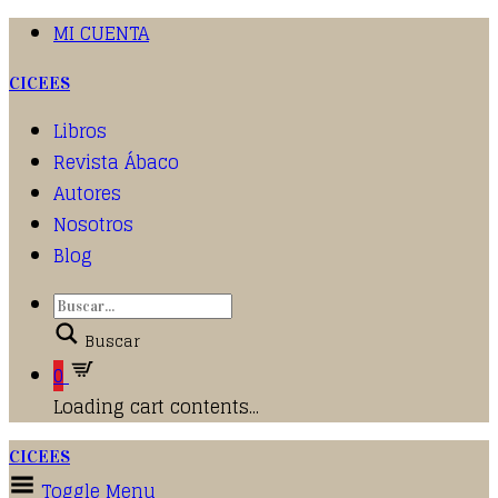
MI CUENTA
CICEES
Libros
Revista Ábaco
Autores
Nosotros
Blog
Buscar
0
Loading cart contents...
CICEES
Toggle Menu