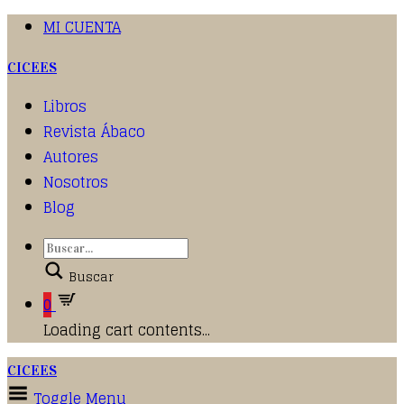
MI CUENTA
CICEES
Libros
Revista Ábaco
Autores
Nosotros
Blog
Buscar
0
Loading cart contents...
CICEES
Toggle Menu