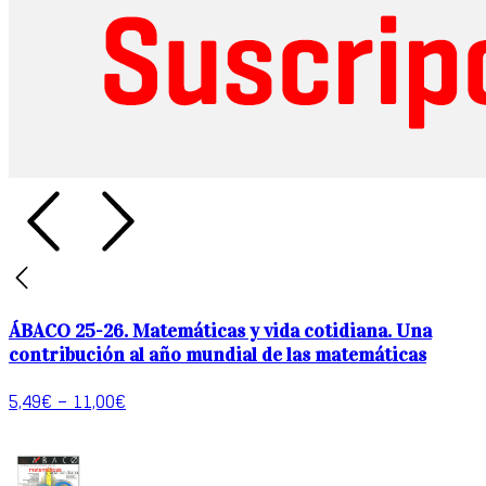
ÁBACO 25-26. Matemáticas y vida cotidiana. Una
contribución al año mundial de las matemáticas
5,49
€
–
11,00
€