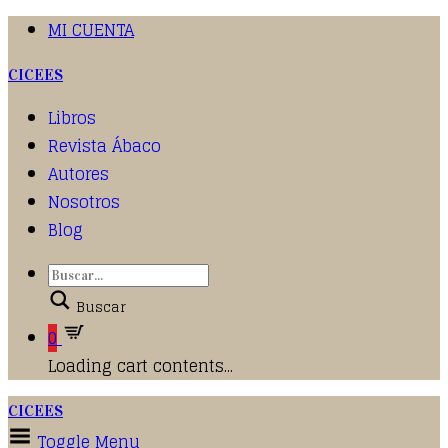
MI CUENTA
CICEES
Libros
Revista Ábaco
Autores
Nosotros
Blog
Buscar
0
Loading cart contents...
CICEES
Toggle Menu