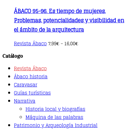
ÁBACO 95-96. Es tiempo de mujeres.
Problemas, potencialidades y visibilidad en
el ámbito de la arquitectura
This
Revista Ábaco
7,99
16,00
€
–
€
product
has
Catálogo
multiple
variants.
Revista Ábaco
The
options
Ábaco historia
may
Caravasar
be
Guías turísticas
chosen
on
Narrativa
the
Historia local y biografías
product
page
Máquina de las palabras
Patrimonio y Arqueología Industrial