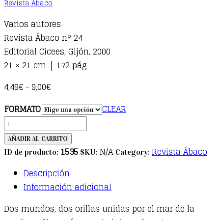
Revista Ábaco
Varios autores
Revista Ábaco nº 24
Editorial Cicees, Gijón, 2000
21 × 21 cm │ 172 pág
4,49
€
9,00
€
–
FORMATO
CLEAR
ÁBACO
24.
AÑADIR AL CARRITO
Las
1535
N/A
Revista Ábaco
ID de producto:
SKU:
Category:
literaturas
Descripción
en
Información adicional
español
y
Dos mundos, dos orillas unidas por el mar de la
portugués