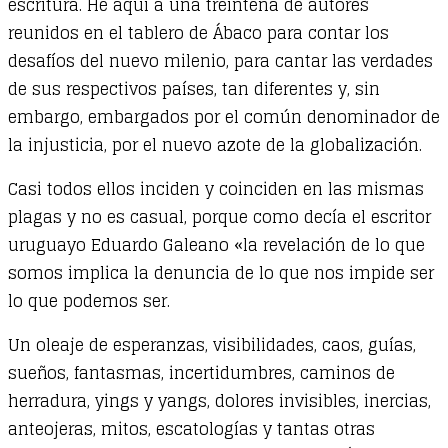
escritura. He aquí a una treintena de autores
frente
reunidos en el tablero de Ábaco para contar los
a
desafíos del nuevo milenio, para cantar las verdades
los
de sus respectivos países, tan diferentes y, sin
desafíos
embargo, embargados por el común denominador de
del
la injusticia, por el nuevo azote de la globalización.
nuevo
Casi todos ellos inciden y coinciden en las mismas
milenio
plagas y no es casual, porque como decía el escritor
quantity
uruguayo Eduardo Galeano «la revelación de lo que
somos implica la denuncia de lo que nos impide ser
lo que podemos ser.
Un oleaje de esperanzas, visibilidades, caos, guías,
sueños, fantasmas, incertidumbres, caminos de
herradura, yings y yangs, dolores invisibles, inercias,
anteojeras, mitos, escatologías y tantas otras