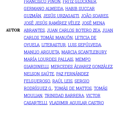
FRANCISCO PIÑÓN
,
FRITZ GLOCKNER
,
GERMANO ALMEIDA
,
HABIB SUCCAR
GUZMÁN
,
JESÚS URZAGASTI
,
JOÃO SOARES
,
JOSÉ JESÚS RAMÍREZ VÉLEZ
,
JOSÉ MENA
ABRANTES
,
JUAN CARLOS BOTERO ZEA
,
JUAN
AUTOR
CARLOS TOMÁS MANJÓN
,
LETICIA DE
OYUELA
,
LITERASTUR
,
LUIS SEPÚLVEDA
,
MANLIO ARGUETA
,
MARCIA SCANTLEBURY
,
MARÍA LOURDES PALLAIS
,
MEMPO
GIARDINELLI
,
MERCEDES ÁLVAREZ GONZÁLEZ
,
NELSON SAÚTE
,
PAZ FERNÁNDEZ
FELGUEROSO
,
RAÚL LEIS
,
SERGIO
RODRÍGUEZ G.
,
TOMÁS DE MATTOS
,
TOMÁS
MOULIAN
,
TRINIDAD BARRERA
,
VICTOR
CASARTELLI
,
VLADIMIR AGUILAR CASTRO