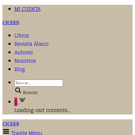
MI CUENTA
CICEES
Libros
Revista Ábaco
Autores
Nosotros
Blog
Buscar
0
Loading cart contents...
CICEES
Toggle Menu