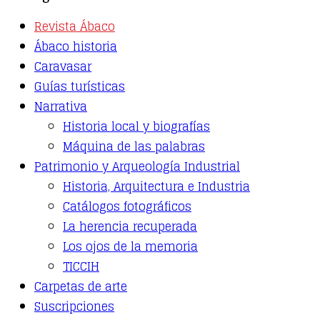
multiple
variants.
Revista Ábaco
The
options
Ábaco historia
may
Caravasar
be
Guías turísticas
chosen
on
Narrativa
the
Historia local y biografías
product
page
Máquina de las palabras
Patrimonio y Arqueología Industrial
Historia, Arquitectura e Industria
Catálogos fotográficos
La herencia recuperada
Los ojos de la memoria
TICCIH
Carpetas de arte
Suscripciones