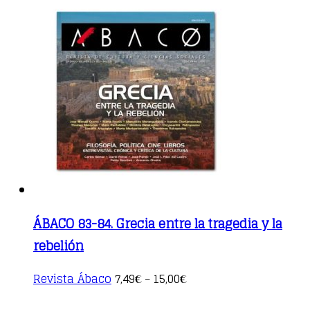
ÁBACO 83-84. Grecia entre la tragedia y la
rebelión
This
Revista Ábaco
7,49
15,00
€
–
€
product
has