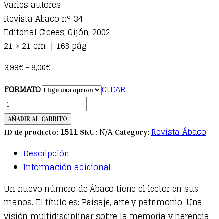
Varios autores
Revista Abaco nº 34
Editorial Cicees, Gijón, 2002
21 × 21 cm │ 168 pág
3,99
€
8,00
€
–
FORMATO
CLEAR
ÁBACO
34.
AÑADIR AL CARRITO
Paisaje,
1511
N/A
Revista Ábaco
ID de producto:
SKU:
Category:
arte
Descripción
y
Información adicional
patrimonio
quantity
Un nuevo número de Ábaco tiene el lector en sus
manos. El título es: Paisaje, arte y patrimonio. Una
visión multidisciplinar sobre la memoria y herencia