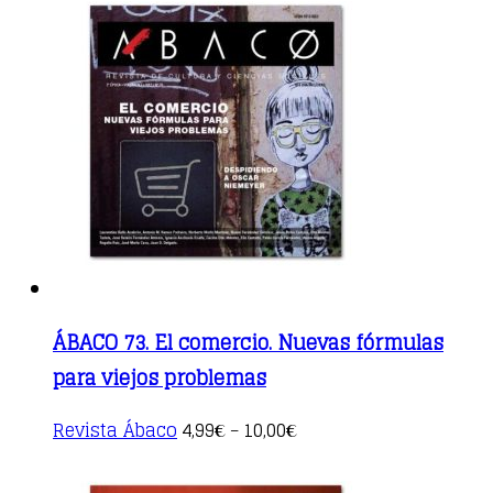
multiple
variants.
The
options
may
be
chosen
on
the
product
page
ÁBACO 73. El comercio. Nuevas fórmulas
para viejos problemas
This
Revista Ábaco
4,99
10,00
€
–
€
product
has
multiple