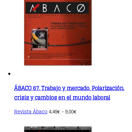
variants.
The
options
may
be
chosen
on
the
product
page
ÁBACO 67. Trabajo y mercado. Polarización,
crisis y cambios en el mundo laboral
This
Revista Ábaco
4,49
9,00
€
–
€
product
has
multiple