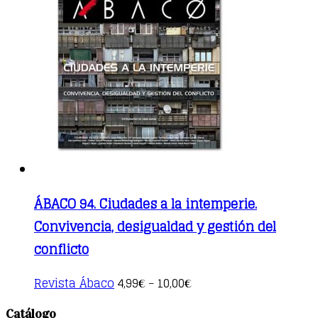
variants.
The
options
may
be
chosen
on
the
product
page
ÁBACO 94. Ciudades a la intemperie.
Convivencia, desigualdad y gestión del
conflicto
This
Revista Ábaco
4,99
10,00
€
–
€
product
has
Catálogo