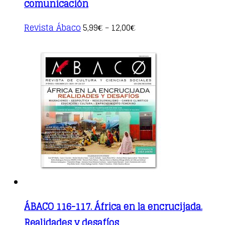
comunicación
This
Revista Ábaco
5,99
12,00
€
–
€
product
has
multiple
variants.
The
options
may
be
chosen
on
the
product
page
ÁBACO 116-117. África en la encrucijada.
Realidades y desafíos