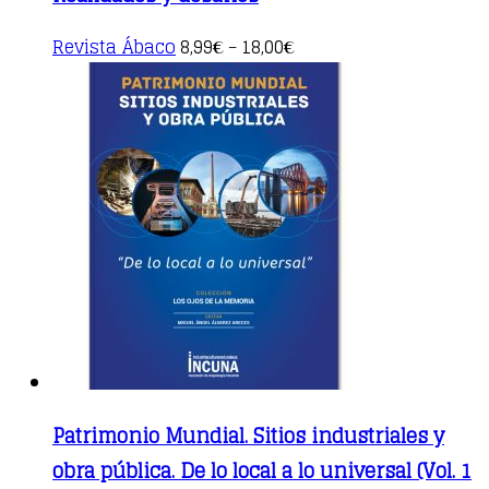
This
Revista Ábaco
8,99
18,00
€
–
€
product
has
multiple
variants.
The
options
may
be
chosen
on
the
product
page
Patrimonio Mundial. Sitios industriales y
obra pública. De lo local a lo universal (Vol. 1