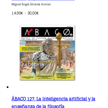
product
Miguel Ángel Álvarez Areces
has
multiple
14,99
30,00
€
–
€
variants.
The
options
may
be
chosen
on
the
product
page
ÁBACO 127. La inteligencia artificial y la
enseñanza de la filosofía