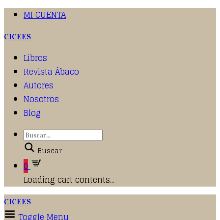
MI CUENTA
CICEES
Libros
Revista Ábaco
Autores
Nosotros
Blog
Buscar
0
Loading cart contents...
CICEES
Toggle Menu