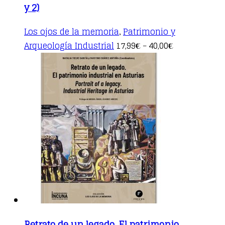
y 2)
Los ojos de la memoria
Patrimonio y
,
This
Arqueología Industrial
17,99
40,00
€
–
€
product
has
multiple
variants.
The
options
may
be
chosen
on
the
product
page
Retrato de un legado. El patrimonio