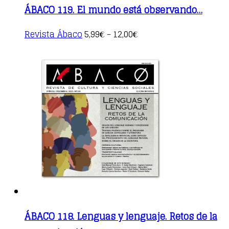
ÁBACO 119. El mundo está observando…
This
Revista Ábaco
5,99
12,00
€
–
€
product
has
multiple
variants.
The
options
may
be
chosen
on
the
product
page
ÁBACO 118. Lenguas y lenguaje. Retos de la