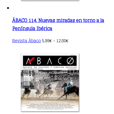
ÁBACO 114. Nuevas miradas en torno a la
Península Ibérica
This
Revista Ábaco
5,99
12,00
€
–
€
product
has
multiple
variants.
The
options
may
be
chosen
on
the
product
page