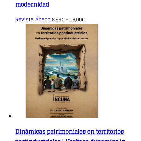
modernidad
This
Revista Ábaco
8,99
18,00
€
–
€
product
has
multiple
variants.
The
options
may
be
chosen
on
the
product
page
Dinámicas patrimoniales en territorios