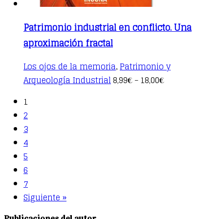
Patrimonio industrial en conflicto. Una
aproximación fractal
Los ojos de la memoria
Patrimonio y
,
This
Arqueología Industrial
8,99
18,00
€
–
€
product
has
1
multiple
2
variants.
The
3
options
4
may
be
5
chosen
6
on
the
7
product
Siguiente »
page
Publicaciones del autor