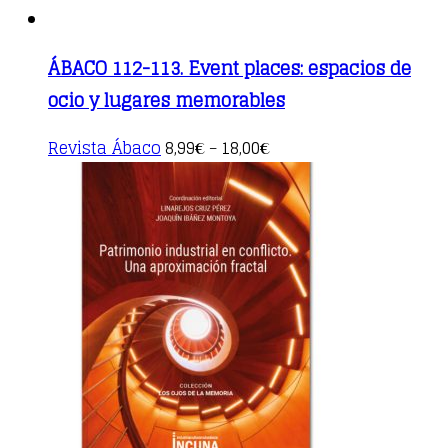
ÁBACO 112-113. Event places: espacios de
ocio y lugares memorables
This
Revista Ábaco
8,99
18,00
€
–
€
product
has
multiple
variants.
The
options
may
be
chosen
on
the
product
page