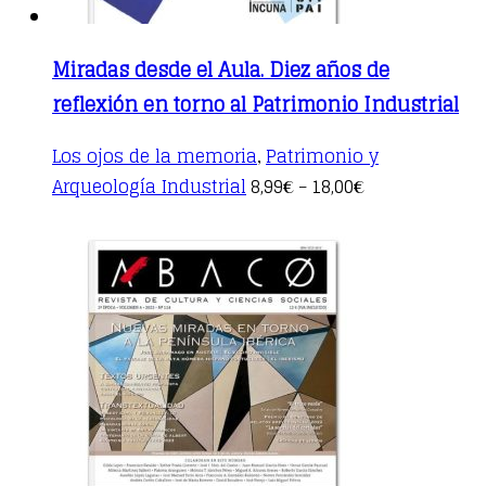
Miradas desde el Aula. Diez años de
reflexión en torno al Patrimonio Industrial
Los ojos de la memoria
Patrimonio y
,
This
Arqueología Industrial
8,99
18,00
€
–
€
product
has
multiple
variants.
The
options
may
be
chosen
on
the
product
page