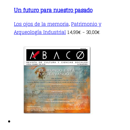
Un futuro para nuestro pasado
Los ojos de la memoria
Patrimonio y
,
This
Arqueología Industrial
14,99
30,00
€
–
€
product
has
multiple
variants.
The
options
may
be
chosen
on
the
product
page