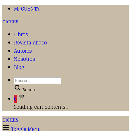
MI CUENTA
CICEES
Libros
Revista Ábaco
Autores
Nosotros
Blog
Buscar
0
Loading cart contents...
CICEES
Toggle Menu