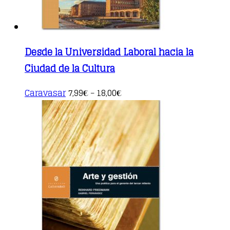
Desde la Universidad Laboral hacia la
Ciudad de la Cultura
This
Caravasar
7,99
18,00
€
–
€
product
has
multiple
variants.
The
options
may
be
chosen
on
the
product
page