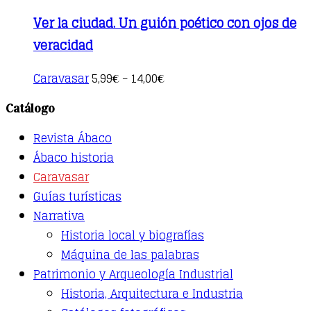
Ver la ciudad. Un guión poético con ojos de
veracidad
This
Caravasar
5,99
14,00
€
–
€
product
has
Catálogo
multiple
variants.
Revista Ábaco
The
options
Ábaco historia
may
Caravasar
be
Guías turísticas
chosen
on
Narrativa
the
Historia local y biografías
product
page
Máquina de las palabras
Patrimonio y Arqueología Industrial
Historia, Arquitectura e Industria