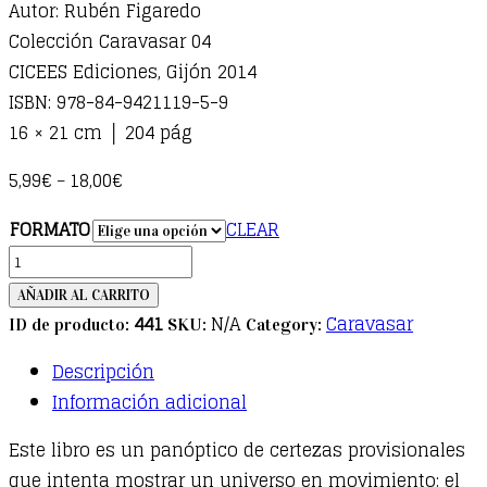
Autor: Rubén Figaredo
Colección Caravasar 04
CICEES Ediciones, Gijón 2014
ISBN: 978-84-9421119-5-9
16 × 21 cm │ 204 pág
5,99
€
18,00
€
–
FORMATO
CLEAR
El
auge
AÑADIR AL CARRITO
de
441
N/A
Caravasar
ID de producto:
SKU:
Category:
la
Descripción
decadencia.
Información adicional
Otra
historia
Este libro es un panóptico de certezas provisionales
del
que intenta mostrar un universo en movimiento: el