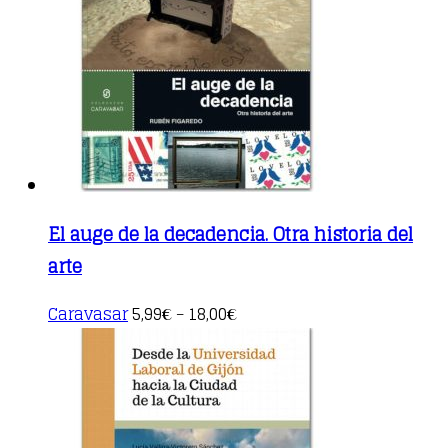
El auge de la decadencia. Otra historia del
arte
This
Caravasar
5,99
18,00
€
–
€
product
has
multiple
variants.
The
options
may