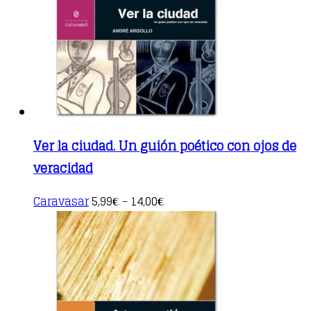
be
chosen
on
the
product
page
Ver la ciudad. Un guión poético con ojos de
veracidad
This
Caravasar
5,99
14,00
€
–
€
product
has
multiple
variants.
The
options
may
be