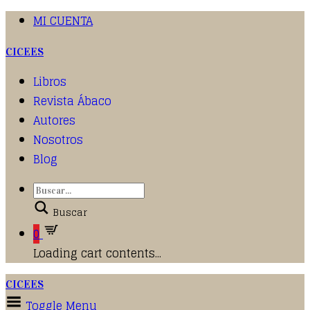
MI CUENTA
CICEES
Libros
Revista Ábaco
Autores
Nosotros
Blog
Buscar
0
Loading cart contents...
CICEES
Toggle Menu