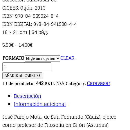
CICEES, Gijón, 2013
ISBN: 978-84-939924-8-4
ISBN DIGITAL: 978-84-941998-4-4
16 × 21 cm | 64 pág.
5,99
€
14,00
€
–
FORMATO
CLEAR
Sueño
sin
AÑADIR AL CARRITO
alas
442
N/A
Caravasar
ID de producto:
SKU:
Category:
quantity
Descripción
Información adicional
José Parejo Mota, de San Fernando (Cádiz), ejerce
como profesor de Filosofía en Gijón (Asturias).