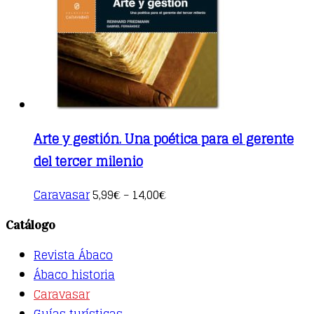
chosen
on
the
product
page
Arte y gestión. Una poética para el gerente
del tercer milenio
This
Caravasar
5,99
14,00
€
–
€
product
has
Catálogo
multiple
variants.
Revista Ábaco
The
options
Ábaco historia
may
Caravasar
be
Guías turísticas
chosen