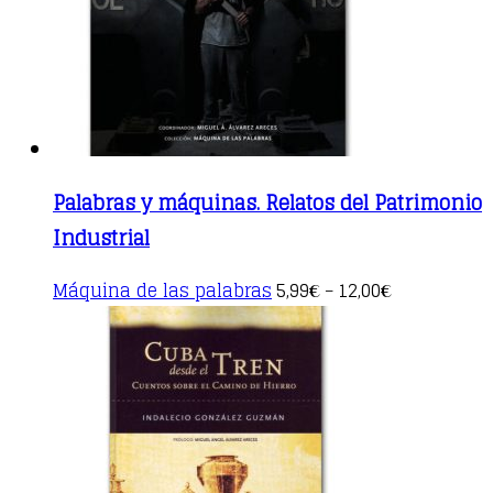
on
the
product
page
Palabras y máquinas. Relatos del Patrimonio
Industrial
This
Máquina de las palabras
5,99
12,00
€
–
€
product
has
multiple
variants.
The
options
may
be
chosen