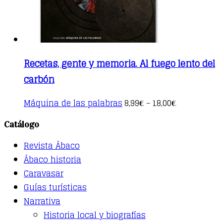
page
Recetas, gente y memoria. Al fuego lento del
carbón
This
Máquina de las palabras
8,99
18,00
€
–
€
product
has
Catálogo
multiple
variants.
Revista Ábaco
The
options
Ábaco historia
may
Caravasar
be
Guías turísticas
chosen
on
Narrativa
the
Historia local y biografías
product