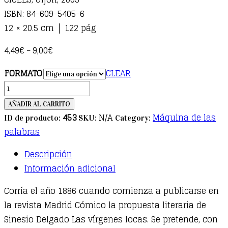
ISBN: 84-609-5405-6
12 × 20.5 cm │ 122 pág
4,49
€
9,00
€
–
FORMATO
CLEAR
Historias
de
AÑADIR AL CARRITO
cine
453
N/A
Máquina de las
ID de producto:
SKU:
Category:
quantity
palabras
Descripción
Información adicional
Corría el año 1886 cuando comienza a publicarse en
la revista Madrid Cómico la propuesta literaria de
Sinesio Delgado Las vírgenes locas. Se pretende, con