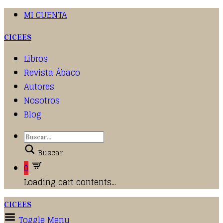
MI CUENTA
CICEES
Libros
Revista Ábaco
Autores
Nosotros
Blog
Buscar
0
Loading cart contents...
CICEES
Toggle Menu