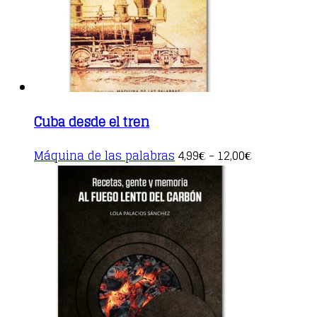
on
the
product
page
Cuba desde el tren
This
Máquina de las palabras
4,99
12,00
€
–
€
product
has
multiple
variants.
The
options
may
be
chosen
on
the
product