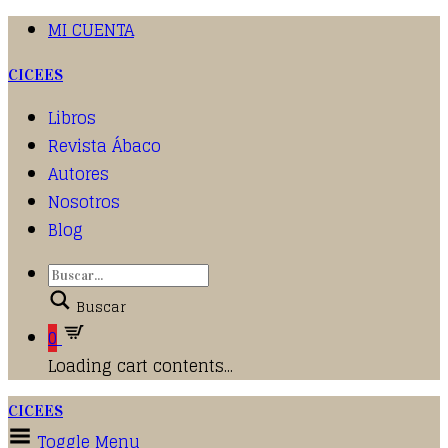
MI CUENTA
CICEES
Libros
Revista Ábaco
Autores
Nosotros
Blog
Buscar
0
Loading cart contents...
CICEES
Toggle Menu