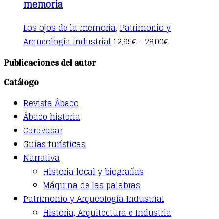
memoria
Los ojos de la memoria
Patrimonio y
,
This
Arqueología Industrial
12,99
28,00
€
–
€
product
has
Publicaciones del autor
multiple
variants.
Catálogo
The
options
Revista Ábaco
may
be
Ábaco historia
chosen
Caravasar
on
the
Guías turísticas
product
Narrativa
page
Historia local y biografías
Máquina de las palabras
Patrimonio y Arqueología Industrial
Historia, Arquitectura e Industria