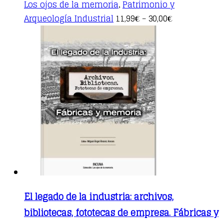
Los ojos de la memoria
Patrimonio y
,
This
Arqueología Industrial
11,99
30,00
€
–
€
product
has
multiple
variants.
The
options
may
be
chosen
on
the
product
page
El legado de la industria: archivos,
bibliotecas, fototecas de empresa. Fábricas y