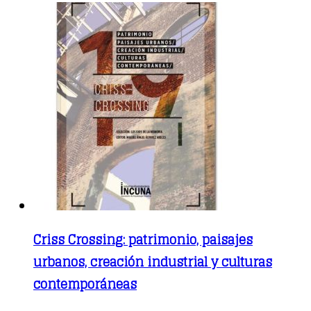
product
has
multiple
variants.
The
options
may
be
chosen
on
the
product
page
Criss Crossing: patrimonio, paisajes
urbanos, creación industrial y culturas
contemporáneas