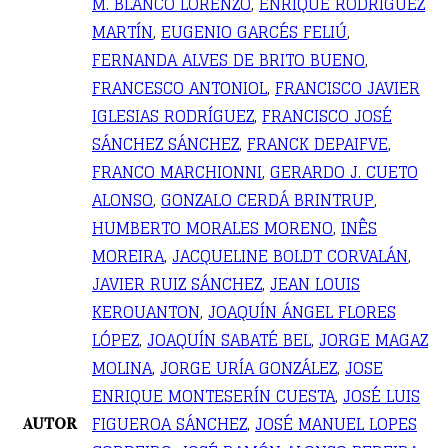
M. BLANCO LORENZO
,
ENRIQUE RODRÍGUEZ
MARTÍN
,
EUGENIO GARCÉS FELIÚ
,
FERNANDA ALVES DE BRITO BUENO
,
FRANCESCO ANTONIOL
,
FRANCISCO JAVIER
IGLESIAS RODRÍGUEZ
,
FRANCISCO JOSÉ
SÁNCHEZ SÁNCHEZ
,
FRANCK DEPAIFVE
,
FRANCO MARCHIONNI
,
GERARDO J. CUETO
ALONSO
,
GONZALO CERDÁ BRINTRUP
,
HUMBERTO MORALES MORENO
,
INÊS
MOREIRA
,
JACQUELINE BOLDT CORVALÁN
,
JAVIER RUIZ SÁNCHEZ
,
JEAN LOUIS
KEROUANTON
,
JOAQUÍN ÁNGEL FLORES
LÓPEZ
,
JOAQUÍN SABATÉ BEL
,
JORGE MAGAZ
MOLINA
,
JORGE URÍA GONZÁLEZ
,
JOSE
ENRIQUE MONTESERÍN CUESTA
,
JOSÉ LUIS
FIGUEROA SÁNCHEZ
,
JOSÉ MANUEL LOPES
AUTOR