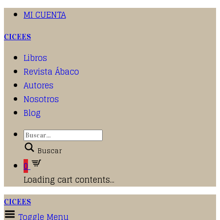
MI CUENTA
CICEES
Libros
Revista Ábaco
Autores
Nosotros
Blog
Buscar
0
Loading cart contents...
CICEES
Toggle Menu