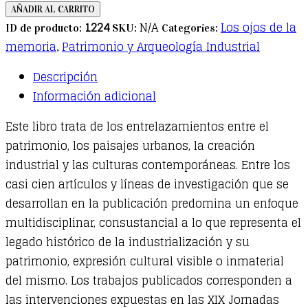
Crossing:
AÑADIR AL CARRITO
patrimonio,
1224
N/A
Los ojos de la
ID de producto:
SKU:
Categories:
paisajes
memoria
Patrimonio y Arqueología Industrial
,
urbanos,
Descripción
creación
Información adicional
industrial
y
Este libro trata de los entrelazamientos entre el
culturas
patrimonio, los paisajes urbanos, la creación
contemporáneas
industrial y las culturas contemporáneas. Entre los
quantity
casi cien artículos y líneas de investigación que se
desarrollan en la publicación predomina un enfoque
multidisciplinar, consustancial a lo que representa el
legado histórico de la industrialización y su
patrimonio, expresión cultural visible o inmaterial
del mismo. Los trabajos publicados corresponden a
las intervenciones expuestas en las XIX Jornadas