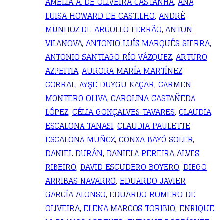
AMÉLIA A. DE OLIVEIRA CASTANHA
,
ANA
LUISA HOWARD DE CASTILHO
,
ANDRÉ
MUNHOZ DE ARGOLLO FERRÃO
,
ANTONI
VILANOVA
,
ANTONIO LUÍS MARQUÉS SIERRA
,
ANTONIO SANTIAGO RÍO VÁZQUEZ
,
ARTURO
AZPEITIA
,
AURORA MARÍA MARTÍNEZ
CORRAL
,
AYŞE DUYGU KAÇAR
,
CARMEN
MONTERO OLIVA
,
CAROLINA CASTAÑEDA
LÓPEZ
,
CÉLIA GONÇALVES TAVARES
,
CLAUDIA
ESCALONA TANASI
,
CLAUDIA PAULETTE
ESCALONA MUÑOZ
,
CONXA BAYÓ SOLER
,
DANIEL DURÁN
,
DANIELA PEREIRA ALVES
RIBEIRO
,
DAVID ESCUDERO BOYERO
,
DIEGO
ARRIBAS NAVARRO
,
EDUARDO JAVIER
GARCÍA ALONSO
,
EDUARDO ROMERO DE
OLIVEIRA
,
ELENA MARCOS TORIBIO
,
ENRIQUE