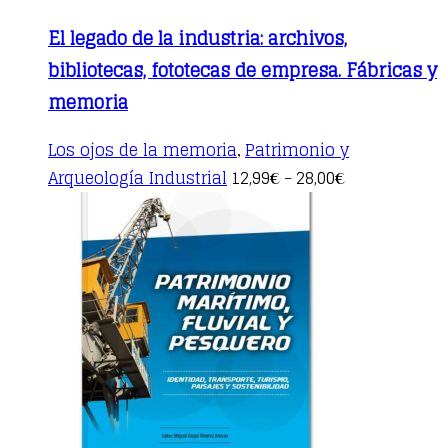
El legado de la industria: archivos,
bibliotecas, fototecas de empresa. Fábricas y
memoria
Los ojos de la memoria
Patrimonio y
,
This
Arqueología Industrial
12,99
28,00
€
–
€
product
has
multiple
variants.
The
options
may
be
chosen
on
the
product
page