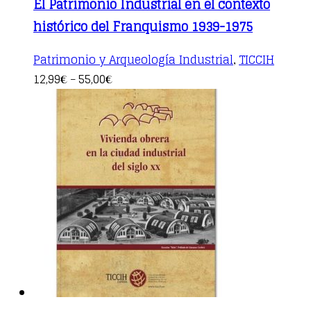
El Patrimonio Industrial en el contexto
histórico del Franquismo 1939-1975
Patrimonio y Arqueología Industrial
TICCIH
,
This
12,99
55,00
€
–
€
product
has
multiple
variants.
The
options
may
be
chosen
on
the
product
page