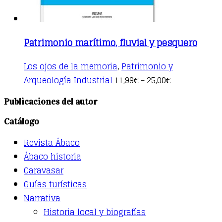
Patrimonio marítimo, fluvial y pesquero
Los ojos de la memoria
Patrimonio y
,
This
Arqueología Industrial
11,99
25,00
€
–
€
product
has
Publicaciones del autor
multiple
variants.
Catálogo
The
options
Revista Ábaco
may
be
Ábaco historia
chosen
Caravasar
on
the
Guías turísticas
product
Narrativa
page
Historia local y biografías