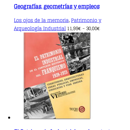
Geografías, geometrías y empleos
Los ojos de la memoria
Patrimonio y
,
This
Arqueología Industrial
11,99
30,00
€
–
€
product
has
multiple
variants.
The
options
may
be
chosen
on
the
product
page