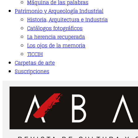
Máquina de las palabras
Patrimonio y Arqueología Industrial
Historia, Arquitectura e Industria
Catálogos fotográficos
La herencia recuperada
Los ojos de la memoria
TICCIH
Carpetas de arte
Suscripciones