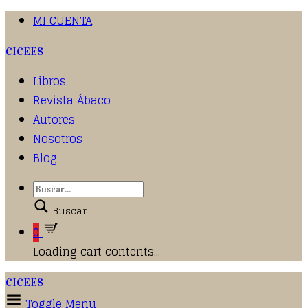
MI CUENTA
CICEES
Libros
Revista Ábaco
Autores
Nosotros
Blog
Buscar
0
Loading cart contents...
CICEES
Toggle Menu