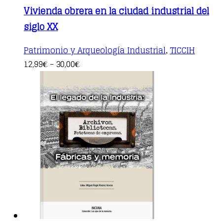
Vivienda obrera en la ciudad industrial del
siglo XX
Patrimonio y Arqueología Industrial
TICCIH
,
This
12,99
30,00
€
–
€
product
has
multiple
variants.
The
options
may
be
chosen
on
the
product
page