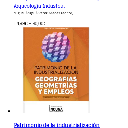
This
Arqueología Industrial
product
Miguel Ángel Álvarez Areces (editor)
has
multiple
14,99
30,00
€
–
€
variants.
The
options
may
be
chosen
on
the
product
page
Patrimonio de la industrialización.