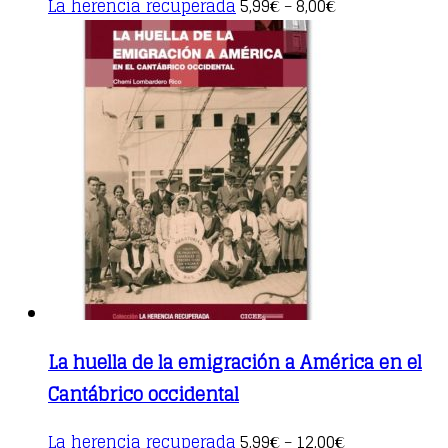
This
La herencia recuperada
5,99
8,00
€
–
€
product
has
multiple
variants.
The
options
may
be
chosen
on
the
product
page
La huella de la emigración a América en el
Cantábrico occidental
This
La herencia recuperada
5,99
12,00
€
–
€