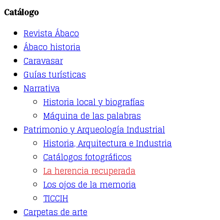
has
Catálogo
multiple
variants.
Revista Ábaco
The
options
Ábaco historia
may
Caravasar
be
Guías turísticas
chosen
on
Narrativa
the
Historia local y biografías
product
page
Máquina de las palabras
Patrimonio y Arqueología Industrial
Historia, Arquitectura e Industria
Catálogos fotográficos
La herencia recuperada
Los ojos de la memoria
TICCIH
Carpetas de arte