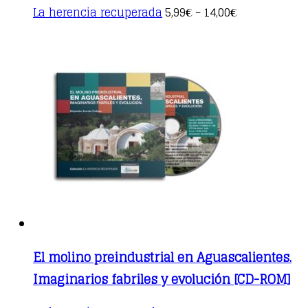
This
La herencia recuperada
5,99
14,00
€
–
€
product
has
multiple
variants.
The
options
may
be
chosen
on
the
product
page
El molino preindustrial en Aguascalientes.
Imaginarios fabriles y evolución [CD-ROM]