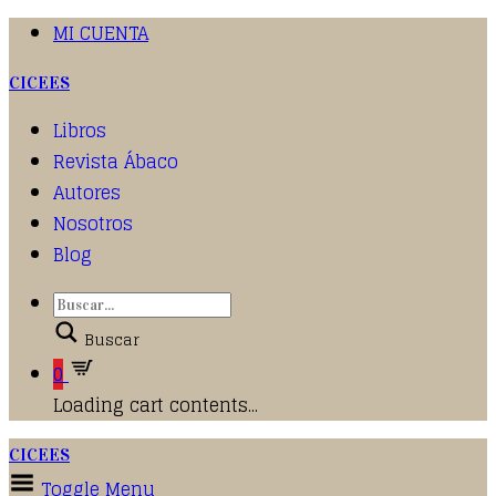
MI CUENTA
CICEES
Libros
Revista Ábaco
Autores
Nosotros
Blog
Buscar
0
Loading cart contents...
CICEES
Toggle Menu