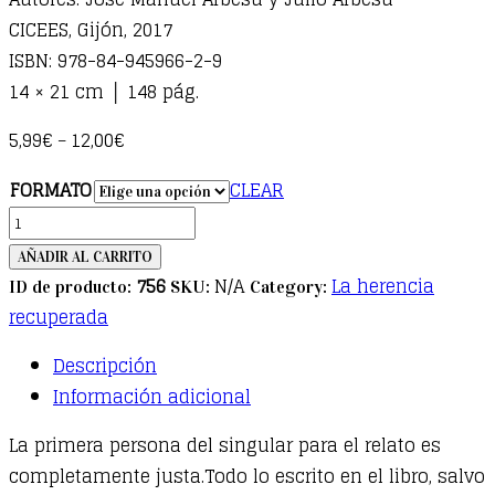
CICEES, Gijón, 2017
ISBN: 978-84-945966-2-9
14 × 21 cm │ 148 pág.
5,99
€
12,00
€
–
FORMATO
CLEAR
Fui
maquinista
AÑADIR AL CARRITO
en
756
N/A
La herencia
ID de producto:
SKU:
Category:
la
recuperada
minería
Descripción
quantity
Información adicional
La primera persona del singular para el relato es
completamente justa.Todo lo escrito en el libro, salvo