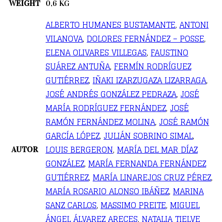
WEIGHT
0,6 KG
ALBERTO HUMANES BUSTAMANTE
,
ANTONI
VILANOVA
,
DOLORES FERNÁNDEZ – POSSE
,
ELENA OLIVARES VILLEGAS
,
FAUSTINO
SUÁREZ ANTUÑA
,
FERMÍN RODRÍGUEZ
GUTIÉRREZ
,
IÑAKI IZARZUGAZA LIZARRAGA
,
JOSÉ ANDRÉS GONZÁLEZ PEDRAZA
,
JOSÉ
MARÍA RODRÍGUEZ FERNÁNDEZ
,
JOSÉ
RAMÓN FERNÁNDEZ MOLINA
,
JOSÉ RAMÓN
GARCÍA LÓPEZ
,
JULIÁN SOBRINO SIMAL
,
LOUIS BERGERON
,
MARÍA DEL MAR DÍAZ
AUTOR
GONZÁLEZ
,
MARÍA FERNANDA FERNÁNDEZ
GUTIÉRREZ
,
MARÍA LINAREJOS CRUZ PÉREZ
,
MARÍA ROSARIO ALONSO IBÁÑEZ
,
MARINA
SANZ CARLOS
,
MASSIMO PREITE
,
MIGUEL
ÁNGEL ÁLVAREZ ARECES
,
NATALIA TIELVE