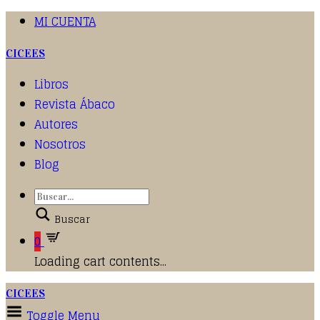
MI CUENTA
CICEES
Libros
Revista Ábaco
Autores
Nosotros
Blog
Buscar
0
Loading cart contents...
CICEES
Toggle Menu