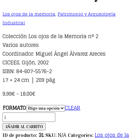
Los ojos de la memoria
,
Patrimonio y Arqueología
Industrial
Colección Los ojos de la Memoria nº 2
Varios autores
Coordinador: Miguel Ángel Álvarez Areces
CICEES, Gijón, 2002
ISBN: 84-607-5576-2
17 × 24 cm │ 209 pág
9,99
€
18,00
€
–
FORMATO
CLEAR
Patrimonio
industrial:
AÑADIR AL CARRITO
lugares
31
N/A
Los ojos de la
ID de producto:
SKU:
Categories: