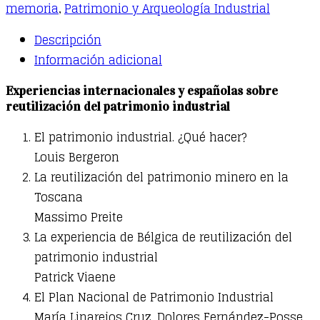
de
memoria
Patrimonio y Arqueología Industrial
,
la
Descripción
memoria.
Información adicional
Proyectos
de
Experiencias internacionales y españolas sobre
reutilización
reutilización del patrimonio industrial
en
El patrimonio industrial. ¿Qué hacer?
industrias
Louis Bergeron
culturales.
La reutilización del patrimonio minero en la
Turismos
Toscana
y
Massimo Preite
museos
La experiencia de Bélgica de reutilización del
quantity
patrimonio industrial
Patrick Viaene
El Plan Nacional de Patrimonio Industrial
María Linarejos Cruz, Dolores Fernández-Posse,