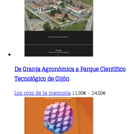
may
be
chosen
on
the
product
page
De Granja Agronómica a Parque Científico
Tecnológico de Gijón
This
Los ojos de la memoria
11,99
24,00
€
–
€
product
has
multiple
variants.
The
options
may