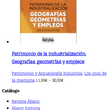
be
chosen
on
the
product
page
Patrimonio de la industrialización.
Geografías, geometrías y empleos
Patrimonio y Arqueología Industrial
Los ojos de
,
This
la memoria
11,99
30,00
€
–
€
product
has
Catálogo
multiple
variants.
Revista Ábaco
The
options
Ábaco historia