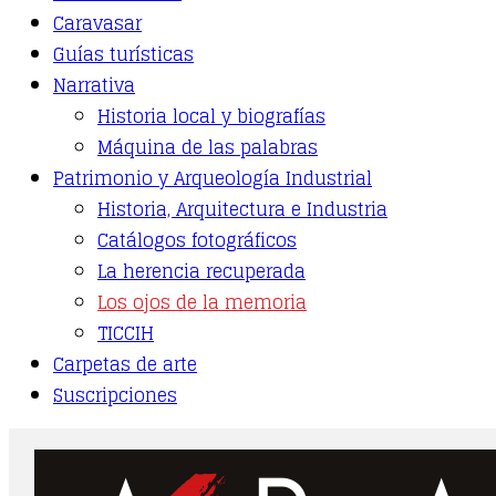
may
Caravasar
be
Guías turísticas
chosen
on
Narrativa
the
Historia local y biografías
product
page
Máquina de las palabras
Patrimonio y Arqueología Industrial
Historia, Arquitectura e Industria
Catálogos fotográficos
La herencia recuperada
Los ojos de la memoria
TICCIH
Carpetas de arte
Suscripciones