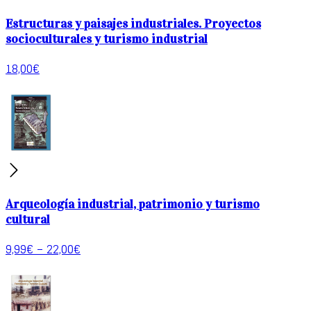
Estructuras y paisajes industriales. Proyectos
socioculturales y turismo industrial
18,00
€
Arqueología industrial, patrimonio y turismo
cultural
9,99
€
–
22,00
€