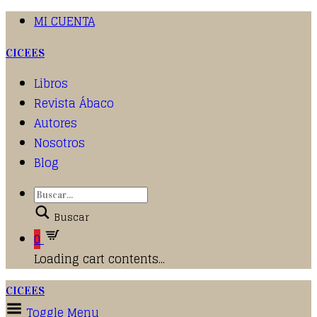
MI CUENTA
CICEES
Libros
Revista Ábaco
Autores
Nosotros
Blog
Buscar
0
Loading cart contents...
CICEES
Toggle Menu