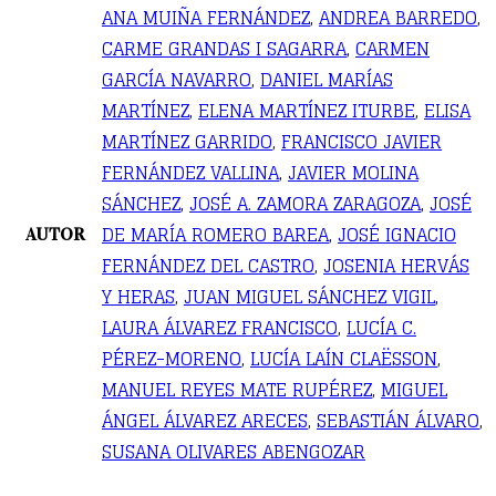
ANA MUIÑA FERNÁNDEZ
,
ANDREA BARREDO
,
CARME GRANDAS I SAGARRA
,
CARMEN
GARCÍA NAVARRO
,
DANIEL MARÍAS
MARTÍNEZ
,
ELENA MARTÍNEZ ITURBE
,
ELISA
MARTÍNEZ GARRIDO
,
FRANCISCO JAVIER
FERNÁNDEZ VALLINA
,
JAVIER MOLINA
SÁNCHEZ
,
JOSÉ A. ZAMORA ZARAGOZA
,
JOSÉ
DE MARÍA ROMERO BAREA
,
JOSÉ IGNACIO
AUTOR
FERNÁNDEZ DEL CASTRO
,
JOSENIA HERVÁS
Y HERAS
,
JUAN MIGUEL SÁNCHEZ VIGIL
,
LAURA ÁLVAREZ FRANCISCO
,
LUCÍA C.
PÉREZ-MORENO
,
LUCÍA LAÍN CLAËSSON
,
MANUEL REYES MATE RUPÉREZ
,
MIGUEL
ÁNGEL ÁLVAREZ ARECES
,
SEBASTIÁN ÁLVARO
,
SUSANA OLIVARES ABENGOZAR