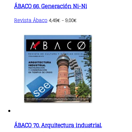
ÁBACO 66. Generación Ni-Ni
This
Revista Ábaco
4,49
9,00
€
–
€
product
has
multiple
variants.
The
options
may
be
chosen
on
the
product
page
ÁBACO 70. Arquitectura industrial.