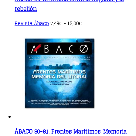
rebelión
This
Revista Ábaco
7,49
15,00
€
–
€
product
has
multiple
variants.
The
options
may
be
chosen
on
the
product
page
ÁBACO 80-81. Frentes Marítimos. Memoria