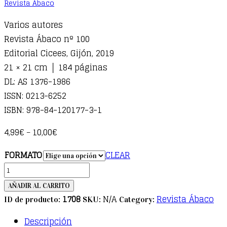
Revista Ábaco
Varios autores
Revista Ábaco nº 100
Editorial Cicees, Gijón, 2019
21 × 21 cm │ 184 páginas
DL: AS 1376-1986
ISSN: 0213-6252
ISBN: 978-84-120177-3-1
4,99
€
10,00
€
–
FORMATO
CLEAR
ÁBACO
100.
AÑADIR AL CARRITO
Centenarios.
1708
N/A
Revista Ábaco
ID de producto:
SKU:
Category:
Personajes
Descripción
que