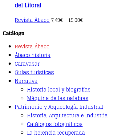
del Litoral
This
Revista Ábaco
7,49
15,00
€
–
€
product
has
Catálogo
multiple
variants.
Revista Ábaco
The
options
Ábaco historia
may
Caravasar
be
Guías turísticas
chosen
on
Narrativa
the
Historia local y biografías
product
page
Máquina de las palabras
Patrimonio y Arqueología Industrial
Historia, Arquitectura e Industria
Catálogos fotográficos
La herencia recuperada