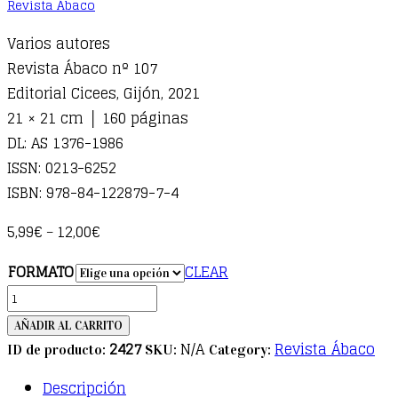
Revista Ábaco
Varios autores
Revista Ábaco nº 107
Editorial Cicees, Gijón, 2021
21 × 21 cm │ 160 páginas
DL: AS 1376-1986
ISSN: 0213-6252
ISBN: 978-84-122879-7-4
5,99
€
12,00
€
–
FORMATO
CLEAR
ÁBACO
107.
AÑADIR AL CARRITO
Economía
2427
N/A
Revista Ábaco
ID de producto:
SKU:
Category:
creativa.
Descripción
Efectos