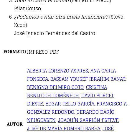
Todo lo carga el Diablo
(Benjamín Prado)
Pilar Couso
¿Podemos evitar otra crisis financiera?
(Steve
Keen)
José Ignacio Fernández del Castro
IMPRESO, PDF
FORMATO
ALBERTA LORENZO ASPRES
,
ANA CARLA
FONSECA
,
BASSAM YOUSEF IBRAHIM BANAT
,
BENIGNO DELMIRO COTO
,
CRISTINA
BENLLOCH DOMÈNECH
,
DAVID PORCEL
DIESTE
,
EDGAR TELLO GARCÍA
,
FRANCISCO A.
GONZÁLEZ REDONDO
,
GERARDO DARÍO
NEUGOVSEN
,
JOAQUÍN SARRIÓN ESTEVE
,
AUTOR
JOSÉ DE MARÍA ROMERO BAREA
,
JOSÉ