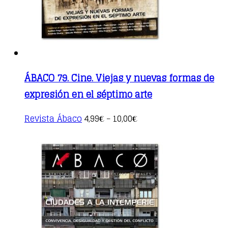
ÁBACO 79. Cine. Viejas y nuevas formas de
expresión en el séptimo arte
This
Revista Ábaco
4,99
10,00
€
–
€
product
has
multiple
variants.
The
options
may
be
chosen
on
the