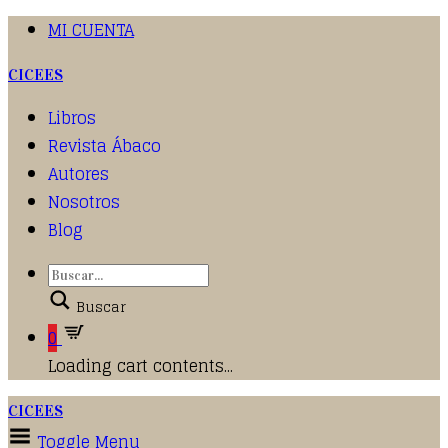
MI CUENTA
CICEES
Libros
Revista Ábaco
Autores
Nosotros
Blog
Buscar
0
Loading cart contents...
CICEES
Toggle Menu