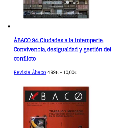
product
page
ÁBACO 94. Ciudades a la intemperie.
Convivencia, desigualdad y gestión del
conflicto
This
Revista Ábaco
4,99
10,00
€
–
€
product
has
multiple
variants.
The
options
may
be
chosen
on