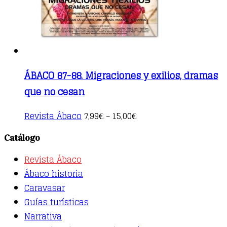
product
page
ÁBACO 87-88. Migraciones y exilios, dramas
que no cesan
This
Revista Ábaco
7,99
15,00
€
–
€
product
has
Catálogo
multiple
variants.
Revista Ábaco
The
options
Ábaco historia
may
Caravasar
be
Guías turísticas
chosen
on
Narrativa
the