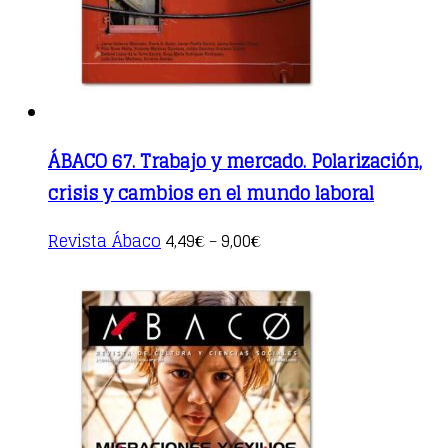
the
product
page
ÁBACO 67. Trabajo y mercado. Polarización,
crisis y cambios en el mundo laboral
This
Revista Ábaco
4,49
9,00
€
–
€
product
has
multiple
variants.
The
options
may
be
chosen
on
the