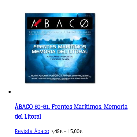
product
has
multiple
variants.
The
options
may
be
chosen
on
the
product
page
ÁBACO 80-81. Frentes Marítimos. Memoria
del Litoral
This
Revista Ábaco
7,49
15,00
€
–
€
product