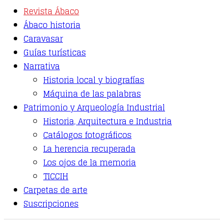
variants.
Revista Ábaco
The
options
Ábaco historia
may
Caravasar
be
Guías turísticas
chosen
on
Narrativa
the
Historia local y biografías
product
page
Máquina de las palabras
Patrimonio y Arqueología Industrial
Historia, Arquitectura e Industria
Catálogos fotográficos
La herencia recuperada
Los ojos de la memoria
TICCIH
Carpetas de arte
Suscripciones