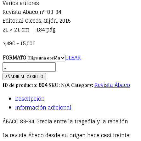
Varios autores
Revista Abaco nº 83-84
Editorial Cicees, Gijón, 2015
21 × 21 cm │ 184 pág
7,49
€
15,00
€
–
FORMATO
CLEAR
ÁBACO
83-
AÑADIR AL CARRITO
84.
804
N/A
Revista Ábaco
ID de producto:
SKU:
Category:
Grecia
Descripción
entre
Información adicional
la
tragedia
ÁBACO 83-84. Grecia entre la tragedia y la rebelión
y
La revista Ábaco desde su origen hace casi treinta
la