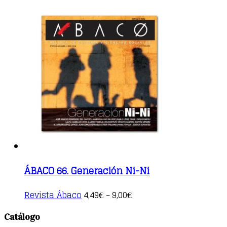
has
multiple
variants.
The
options
may
be
chosen
on
the
product
page
ÁBACO 66. Generación Ni-Ni
This
Revista Ábaco
4,49
9,00
€
–
€
product
has
Catálogo
multiple