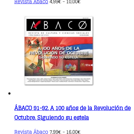
Revista Ábaco
4,99
10,00
€
–
€
product
has
multiple
variants.
The
options
may
be
chosen
on
the
product
page
ÁBACO 91-92. A 100 años de la Revolución de
Octubre. Siguiendo su estela
This
Revista Ábaco
7,99
16,00
€
–
€