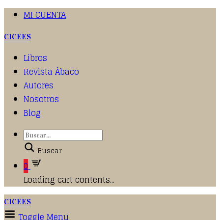
MI CUENTA
CICEES
Libros
Revista Ábaco
Autores
Nosotros
Blog
Buscar
0
Loading cart contents...
CICEES
Toggle Menu