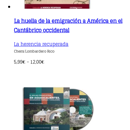
La huella de la emigración a América en el
Cantábrico occidental
This
La herencia recuperada
product
Chemi Lombardero Rico
has
multiple
5,99
12,00
€
–
€
variants.
The
options
may
be
chosen
on
the
product
page