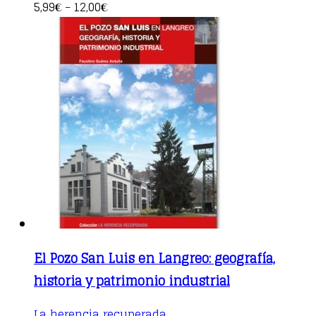
multiple
5,99
12,00
€
–
€
variants.
The
options
may
be
chosen
on
the
product
page
El Pozo San Luis en Langreo: geografía,
historia y patrimonio industrial
This
La herencia recuperada