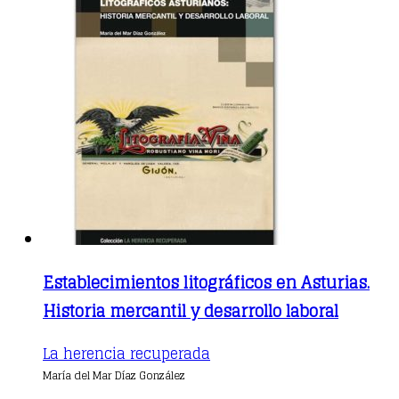
options
may
be
chosen
on
the
product
page
Establecimientos litográficos en Asturias.
Historia mercantil y desarrollo laboral
This
La herencia recuperada
product
María del Mar Díaz González
has