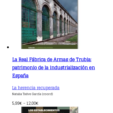
on
the
product
page
La Real Fábrica de Armas de Trubia:
patrimonio de la industrialización en
España
This
La herencia recuperada
product
Natalia Tielve García (coord)
has
multiple
5,99
12,00
€
–
€
variants.
The