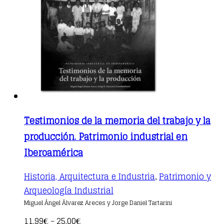
Testimonios de la memoria del trabajo y la
producción. Patrimonio industrial en
Iberoamérica
Historia, Arquitectura e Industria
Patrimonio y
,
This
Arqueología Industrial
product
Miguel Ángel Álvarez Areces y Jorge Daniel Tartarini
has
multiple
11,99
25,00
€
–
€