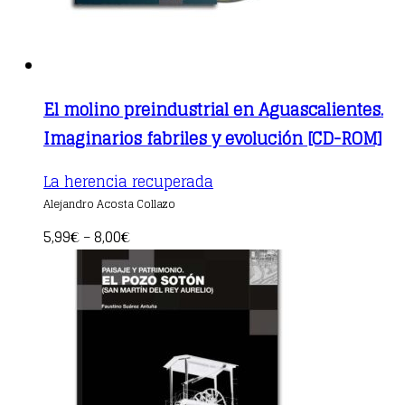
El molino preindustrial en Aguascalientes.
Imaginarios fabriles y evolución [CD-ROM]
This
La herencia recuperada
product
Alejandro Acosta Collazo
has
multiple
5,99
8,00
€
–
€
variants.
The
options
may
be
chosen
on
the
product
page