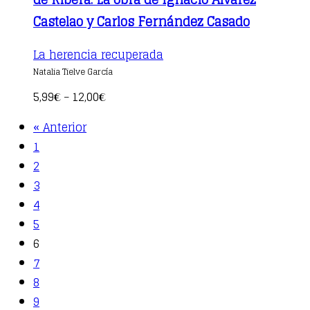
Castelao y Carlos Fernández Casado
This
La herencia recuperada
product
Natalia Tielve García
has
multiple
5,99
12,00
€
–
€
variants.
The
« Anterior
options
may
1
be
2
chosen
3
on
the
4
product
5
page
6
7
8
9