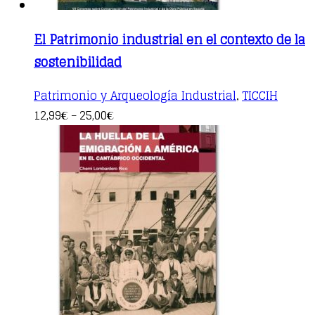
El Patrimonio industrial en el contexto de la
sostenibilidad
Patrimonio y Arqueología Industrial
TICCIH
,
This
12,99
25,00
€
–
€
product
has
multiple
variants.
The
options
may
be
chosen
on
the
product
page