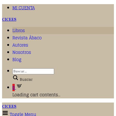
MI CUENTA
CICEES
Libros
Revista Ábaco
Autores
Nosotros
Blog
Buscar
0
Loading cart contents...
CICEES
Toggle Menu