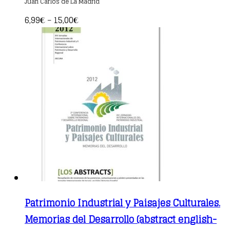
Juan Carlos de La Madrid
has
multiple
6,99
15,00
€
–
€
variants.
The
options
may
be
chosen
on
the
product
page
Patrimonio Industrial y Paisajes Culturales.
Memorias del Desarrollo (abstract english-