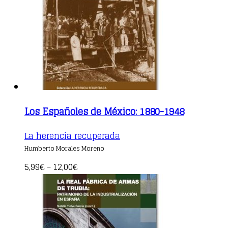
the
product
page
Los Españoles de México: 1880-1948
This
La herencia recuperada
product
Humberto Morales Moreno
has
multiple
5,99
12,00
€
–
€
variants.
The
options
may
be
chosen