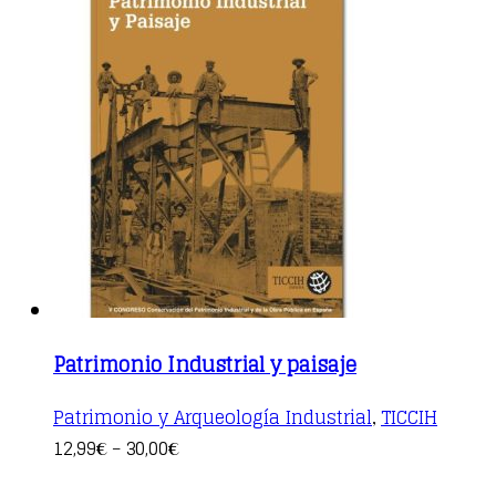
Patrimonio Industrial y paisaje
Patrimonio y Arqueología Industrial
TICCIH
,
This
12,99
30,00
€
–
€
product
has