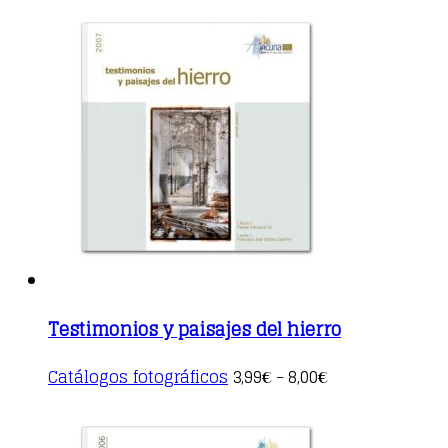
has
multiple
variants.
The
options
may
be
chosen
on
the
product
page
Testimonios y paisajes del hierro
This
Catálogos fotográficos
3,99
8,00
€
–
€
product
has
multiple
variants.