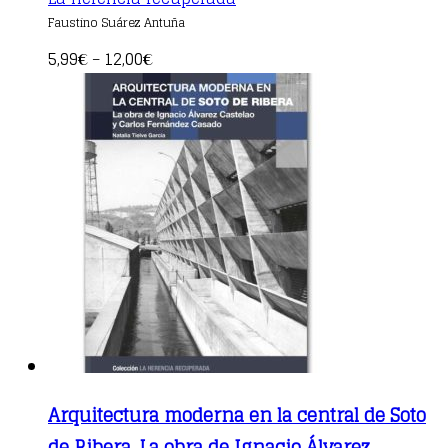
product
Faustino Suárez Antuña
has
multiple
5,99
12,00
€
–
€
variants.
The
options
may
be
chosen
on
the
product
page
Arquitectura moderna en la central de Soto
de Ribera. La obra de Ignacio Álvarez