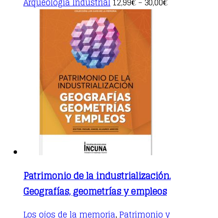
Arqueología Industrial
12,99
30,00
€
–
€
product
has
multiple
variants.
The
options
may
be
chosen
on
the
product
page
Patrimonio de la industrialización.
Geografías, geometrías y empleos
Los ojos de la memoria
Patrimonio y
,