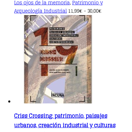
Los ojos de la memoria
Patrimonio y
,
This
Arqueología Industrial
11,99
30,00
€
–
€
product
has
multiple
variants.
The
options
may
be
chosen
on
the
product
page
Criss Crossing: patrimonio, paisajes
urbanos, creación industrial y culturas