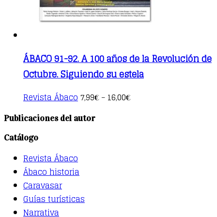
page
ÁBACO 91-92. A 100 años de la Revolución de
Octubre. Siguiendo su estela
This
Revista Ábaco
7,99
16,00
€
–
€
product
has
Publicaciones del autor
multiple
variants.
Catálogo
The
options
Revista Ábaco
may
be
Ábaco historia
chosen
Caravasar
on
the
Guías turísticas
product
Narrativa
page