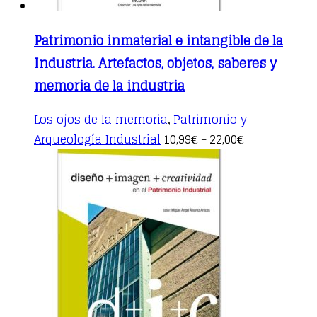
Patrimonio inmaterial e intangible de la
Industria. Artefactos, objetos, saberes y
memoria de la industria
Los ojos de la memoria
Patrimonio y
,
This
Arqueología Industrial
10,99
22,00
€
–
€
product
has
multiple
variants.
The
options
may
be
chosen
on
the
product
page