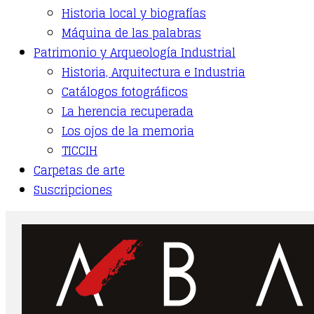
Historia local y biografías
Máquina de las palabras
Patrimonio y Arqueología Industrial
Historia, Arquitectura e Industria
Catálogos fotográficos
La herencia recuperada
Los ojos de la memoria
TICCIH
Carpetas de arte
Suscripciones