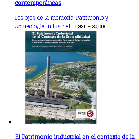
contemporáneas
Los ojos de la memoria
Patrimonio y
,
This
Arqueología Industrial
11,99
30,00
€
–
€
product
has
multiple
variants.
The
options
may
be
chosen
on
the
product
page
El Patrimonio industrial en el contexto de la