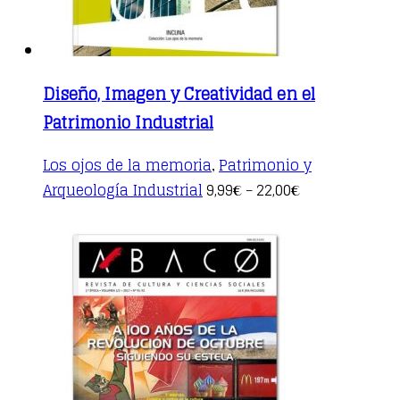
Diseño, Imagen y Creatividad en el
Patrimonio Industrial
Los ojos de la memoria
Patrimonio y
,
This
Arqueología Industrial
9,99
22,00
€
–
€
product
has
multiple
variants.
The
options
may
be
chosen
on
the
product