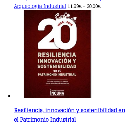
This
Arqueología Industrial
11,99
30,00
€
–
€
product
has
multiple
variants.
The
options
may
be
chosen
on
the
product
page
Resiliencia, innovación y sostenibilidad en
el Patrimonio Industrial