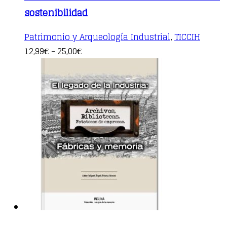
sostenibilidad
Patrimonio y Arqueología Industrial
TICCIH
,
This
12,99
25,00
€
–
€
product
has
multiple
variants.
The
options
may
be
chosen
on
the
product
page