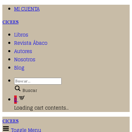
MI CUENTA
CICEES
Libros
Revista Ábaco
Autores
Nosotros
Blog
Buscar
0
Loading cart contents...
CICEES
Toggle Menu