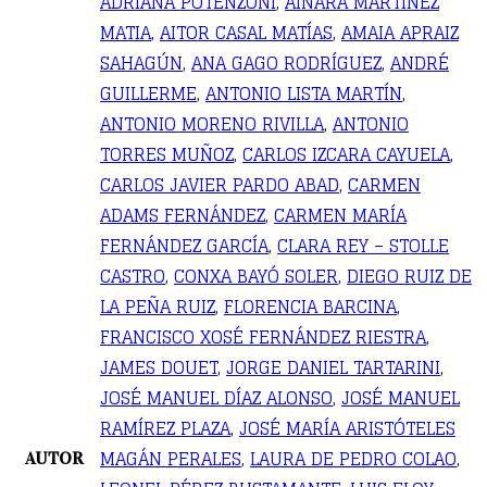
ADRIANA POTENZONI
,
AINARA MARTÍNEZ
MATIA
,
AITOR CASAL MATÍAS
,
AMAIA APRAIZ
SAHAGÚN
,
ANA GAGO RODRÍGUEZ
,
ANDRÉ
GUILLERME
,
ANTONIO LISTA MARTÍN
,
ANTONIO MORENO RIVILLA
,
ANTONIO
TORRES MUÑOZ
,
CARLOS IZCARA CAYUELA
,
CARLOS JAVIER PARDO ABAD
,
CARMEN
ADAMS FERNÁNDEZ
,
CARMEN MARÍA
FERNÁNDEZ GARCÍA
,
CLARA REY – STOLLE
CASTRO
,
CONXA BAYÓ SOLER
,
DIEGO RUIZ DE
LA PEÑA RUIZ
,
FLORENCIA BARCINA
,
FRANCISCO XOSÉ FERNÁNDEZ RIESTRA
,
JAMES DOUET
,
JORGE DANIEL TARTARINI
,
JOSÉ MANUEL DÍAZ ALONSO
,
JOSÉ MANUEL
RAMÍREZ PLAZA
,
JOSÉ MARÍA ARISTÓTELES
MAGÁN PERALES
,
LAURA DE PEDRO COLAO
,
AUTOR