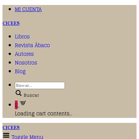
MI CUENTA
CICEES
Libros
Revista Ábaco
Autores
Nosotros
Blog
Buscar
0
Loading cart contents...
CICEES
Toggle Menu