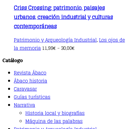
Criss Crossing: patrimonio, paisajes
urbanos, creación industrial y culturas
contemporáneas
Patrimonio y Arqueología Industrial
Los ojos de
,
This
la memoria
11,99
30,00
€
–
€
product
has
Catálogo
multiple
variants.
Revista Ábaco
The
options
Ábaco historia
may
Caravasar
be
Guías turísticas
chosen
on
Narrativa
the
Historia local y biografías
product
page
Máquina de las palabras