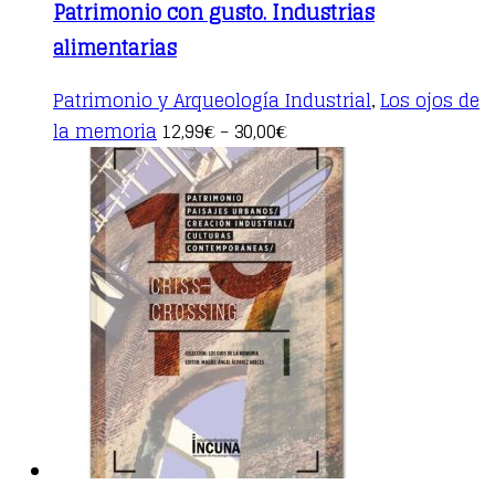
Patrimonio con gusto. Industrias
alimentarias
Patrimonio y Arqueología Industrial
Los ojos de
,
This
la memoria
12,99
30,00
€
–
€
product
has
multiple
variants.
The
options
may
be
chosen
on
the
product
page