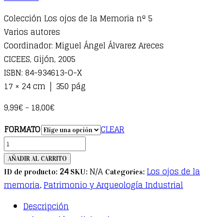
Colección Los ojos de la Memoria nº 5
Varios autores
Coordinador: Miguel Ángel Álvarez Areces
CICEES, Gijón, 2005
ISBN: 84-934613-O-X
17 × 24 cm │ 350 pág
9,99
€
18,00
€
–
FORMATO
CLEAR
Didáctica
e
AÑADIR AL CARRITO
interpretación
24
N/A
Los ojos de la
ID de producto:
SKU:
Categories:
del
memoria
Patrimonio y Arqueología Industrial
,
patrimonio
Descripción
industrial