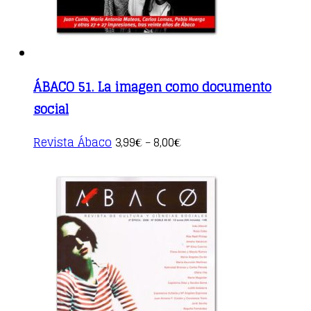
page
ÁBACO 51. La imagen como documento
social
This
Revista Ábaco
3,99
8,00
€
–
€
product
has
multiple
variants.
The
options
may
be
chosen
on
the
product
page