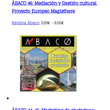
ÁBACO 46. Mediación y Gestión cultural.
Proyecto Europeo Magisthere
This
Revista Ábaco
3,99
8,00
€
–
€
product
has
multiple
variants.
The
options
may
be
chosen
on
the
product
page