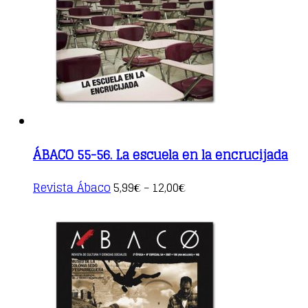
be
chosen
on
the
product
page
ÁBACO 55-56. La escuela en la encrucijada
This
Revista Ábaco
5,99
12,00
€
–
€
product
has
multiple
variants.
The
options
may
be
chosen