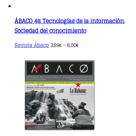
ÁBACO 48. Tecnologías de la información.
Sociedad del conocimiento
This
Revista Ábaco
3,99
8,00
€
–
€
product
has
multiple
variants.
The
options
may
be
chosen
on
the
product
page