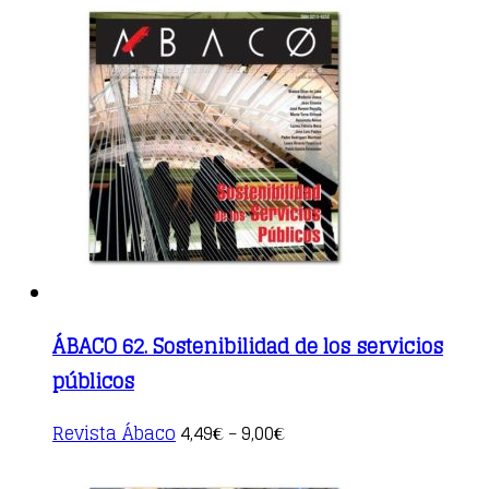
multiple
variants.
The
options
may
be
chosen
on
the
product
page
ÁBACO 62. Sostenibilidad de los servicios
públicos
This
Revista Ábaco
4,49
9,00
€
–
€
product
has