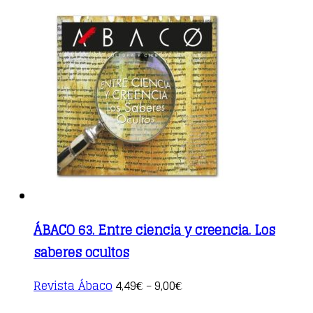
ÁBACO 63. Entre ciencia y creencia. Los
saberes ocultos
This
Revista Ábaco
4,49
9,00
€
–
€
product
has