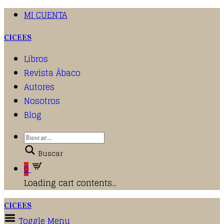
MI CUENTA
CICEES
Libros
Revista Ábaco
Autores
Nosotros
Blog
Buscar
0
Loading cart contents...
CICEES
Toggle Menu