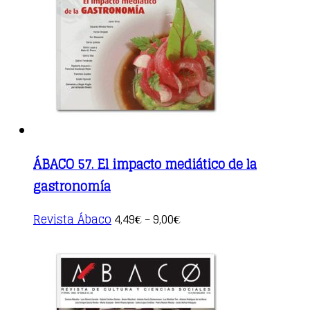
may
be
chosen
on
the
product
page
ÁBACO 57. El impacto mediático de la
gastronomía
This
Revista Ábaco
4,49
9,00
€
–
€
product
has
multiple
variants.
The
options
may