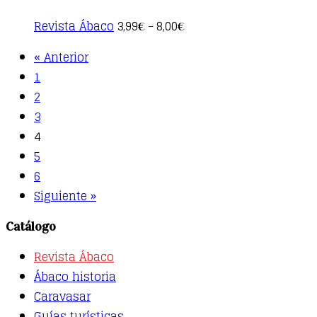
This
Revista Ábaco
3,99
8,00
€
–
€
product
has
« Anterior
multiple
1
variants.
The
2
options
3
may
be
4
chosen
5
on
the
6
product
Siguiente »
page
Catálogo
Revista Ábaco
Ábaco historia
Caravasar
Guías turísticas