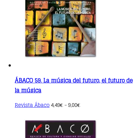
options
may
be
chosen
on
the
product
page
ÁBACO 59. La música del futuro, el futuro de
la música
This
Revista Ábaco
4,49
9,00
€
–
€
product
has
multiple
variants.
The