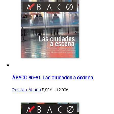
multiple
variants.
The
options
may
be
chosen
on
the
product
page
ÁBACO 60-61. Las ciudades a escena
This
Revista Ábaco
5,99
12,00
€
–
€
product
has
multiple
variants.
The