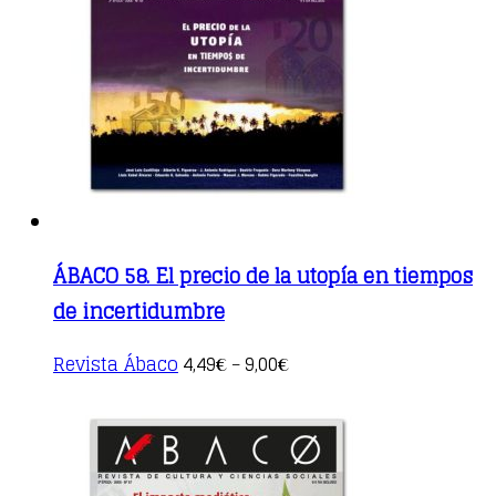
options
may
be
chosen
on
the
product
page
ÁBACO 58. El precio de la utopía en tiempos
de incertidumbre
This
Revista Ábaco
4,49
9,00
€
–
€
product
has
multiple
variants.
The
options