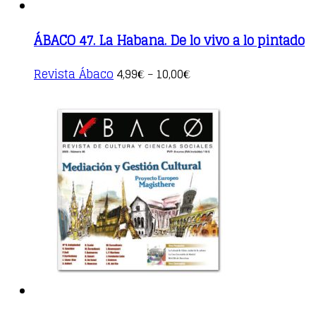
ÁBACO 47. La Habana. De lo vivo a lo pintado
This
Revista Ábaco
4,99
10,00
€
–
€
product
has
multiple
variants.
The
options
may
be
chosen
on
the
product
page