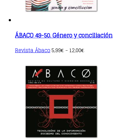
ÁBACO 49-50. Género y conciliación
This
Revista Ábaco
5,99
12,00
€
–
€
product
has
multiple
variants.
The
options
may
be
chosen
on
the
product
page